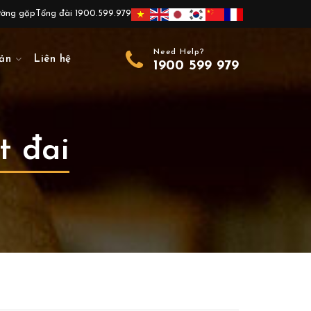
ường gặp
Tổng đài 1900.599.979
Need Help?
ản
Liên hệ
1900 599 979
t đai