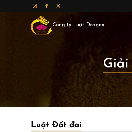
Công ty Luật Dragon
Giải
Luật Đất đai