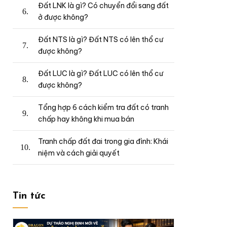
Đất LNK là gì? Có chuyển đổi sang đất
ở được không?
Đất NTS là gì? Đất NTS có lên thổ cư
được không?
Đất LUC là gì? Đất LUC có lên thổ cư
được không?
Tổng hợp 6 cách kiểm tra đất có tranh
chấp hay không khi mua bán
Tranh chấp đất đai trong gia đình: Khái
niệm và cách giải quyết
Tin tức