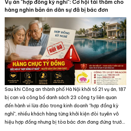
Vụ án "hợp đồng kỳ nghỉ": Cơ hội tái thẩm cho
hàng nghìn bản án dân sự đã bị bác đơn
Sau khi Công an thành phố Hà Nội khởi tố 21 vụ án, 187
bị can và công bố danh sách 23 công ty liên quan
đến hành vi lừa đảo trong kinh doanh "hợp đồng kỳ
nghỉ", nhiều khách hàng từng khởi kiện đòi tuyên vô
hiệu hợp đồng nhưng bị tòa bác đơn đang đứng trước
cơ hội yêu cầu xem xét lại bản án theo thủ tục tái