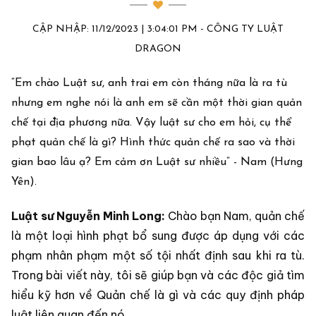
CẬP NHẬP: 11/12/2023 | 3:04:01 PM - CÔNG TY LUẬT
DRAGON
“Em chào Luật sư, anh trai em còn tháng nữa là ra tù
nhưng em nghe nói là anh em sẽ cần một thời gian quản
chế tại địa phương nữa. Vậy luật sư cho em hỏi, cụ thể
phạt quản chế là gì? Hình thức quản chế ra sao và thời
gian bao lâu ạ? Em cảm ơn Luật sư nhiều” - Nam (Hưng
Yên).
Luật sư Nguyễn Minh Long:
Chào bạn Nam, quản chế
là một loại hình phạt bổ sung được áp dụng với các
phạm nhân phạm một số tội nhất định sau khi ra tù.
Trong bài viết này, tôi sẽ giúp bạn và các độc giả tìm
hiểu kỹ hơn về Quản chế là gì và các quy định pháp
luật liên quan đến nó.