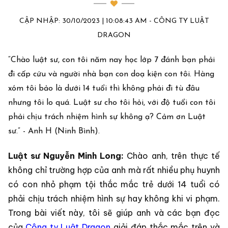
CẬP NHẬP: 30/10/2023 | 10:08:43 AM - CÔNG TY LUẬT
DRAGON
“Chào luật sư, con tôi năm nay học lớp 7 đánh bạn phải
đi cấp cứu và người nhà bạn con doạ kiện con tôi. Hàng
xóm tôi bảo là dưới 14 tuổi thì không phải đi tù đâu
nhưng tôi lo quá. Luật sư cho tôi hỏi, với độ tuổi con tôi
phải chịu trách nhiệm hình sự không ạ? Cảm ơn Luật
sư.” - Anh H (Ninh Bình).
Luật sư Nguyễn Minh Long:
Chào anh, trên thực tế
không chỉ trường hợp của anh mà rất nhiều phụ huynh
có con nhỏ phạm tội thắc mắc trẻ dưới 14 tuổi có
phải chịu trách nhiệm hình sự hay không khi vi phạm.
Trong bài viết này, tôi sẽ giúp anh và các bạn đọc
của
Công ty Luật Dragon
giải đáp thắc mắc trên và