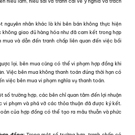
n hiểu lầm, hiểu sai và tranh cãi về ý nghĩa và trách
t nguyên nhân khác là khi bên bán không thực hiện
c không giao đủ hàng hóa như đã cam kết trong hợp
n mua và dẫn đến tranh chấp liên quan đến việc bồi
ược lại, bên mua cũng có thể vi phạm hợp đồng khi
ận. Việc bên mua không thanh toán đúng thời hạn có
đến việc bên mua vi phạm nghĩa vụ thanh toán.
 số trường hợp, các bên chỉ quan tâm đến lợi nhuận
ệc vi phạm và phá vỡ các thỏa thuận đã được ký kết.
hoản của hợp đồng có thể tạo ra mâu thuẫn và phức
 hợp đồng:
Trong một số trường hợp, tranh chấp có