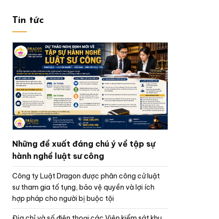
Tin tức
Những đề xuất đáng chú ý về tập sự
hành nghề luật sư công
Công ty Luật Dragon được phân công cử luật
sư tham gia tố tụng, bảo vệ quyền và lợi ích
hợp pháp cho người bị buộc tội
Địa chỉ và số điện thoại các Viện kiểm sát khu