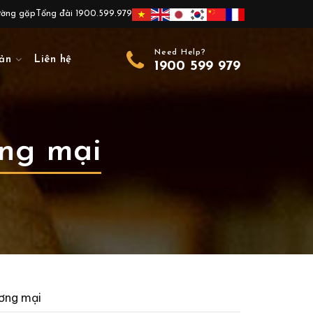
ường gặp
Tổng đài 1900.599.979
Need Help?
ản
Liên hệ
1900 599 979
ơng mại
ương mại