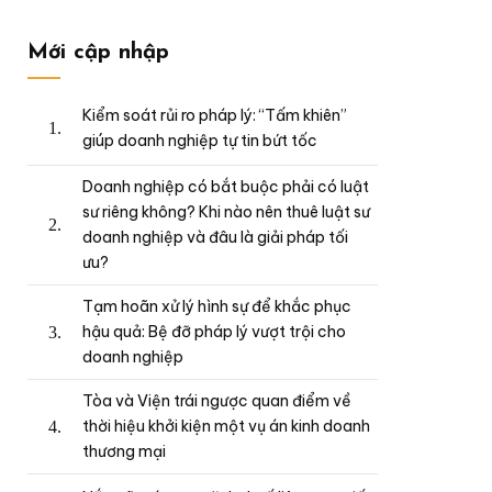
Mới cập nhập
Kiểm soát rủi ro pháp lý: “Tấm khiên”
giúp doanh nghiệp tự tin bứt tốc
Doanh nghiệp có bắt buộc phải có luật
sư riêng không? Khi nào nên thuê luật sư
doanh nghiệp và đâu là giải pháp tối
ưu?
Tạm hoãn xử lý hình sự để khắc phục
hậu quả: Bệ đỡ pháp lý vượt trội cho
doanh nghiệp
Tòa và Viện trái ngược quan điểm về
thời hiệu khởi kiện một vụ án kinh doanh
thương mại