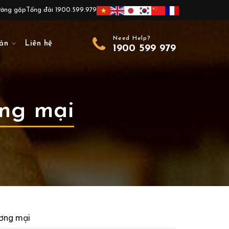
ường gặp
Tổng đài 1900.599.979
Need Help?
ản
Liên hệ
1900 599 979
ơng mại
ương mại