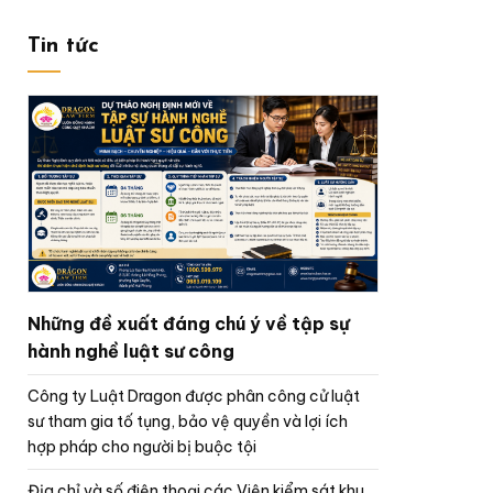
Tin tức
Những đề xuất đáng chú ý về tập sự
hành nghề luật sư công
Công ty Luật Dragon được phân công cử luật
sư tham gia tố tụng, bảo vệ quyền và lợi ích
hợp pháp cho người bị buộc tội
Địa chỉ và số điện thoại các Viện kiểm sát khu