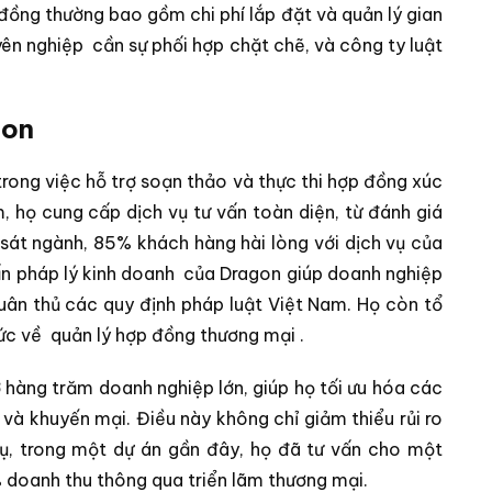
đồng thường bao gồm chi phí lắp đặt và quản lý gian
yên nghiệp
cần sự phối hợp chặt chẽ, và công ty luật
gon
trong việc hỗ trợ soạn thảo và thực thi hợp đồng xúc
, họ cung cấp dịch vụ tư vấn toàn diện, từ đánh giá
 sát ngành, 85% khách hàng hài lòng với dịch vụ của
ấn pháp lý kinh doanh
của Dragon giúp doanh nghiệp
uân thủ các quy định pháp luật Việt Nam. Họ còn tổ
hức về
quản lý hợp đồng thương mại
.
ợ hàng trăm doanh nghiệp lớn, giúp họ tối ưu hóa các
và khuyến mại. Điều này không chỉ giảm thiểu rủi ro
dụ, trong một dự án gần đây, họ đã tư vấn cho một
 doanh thu thông qua triển lãm thương mại.