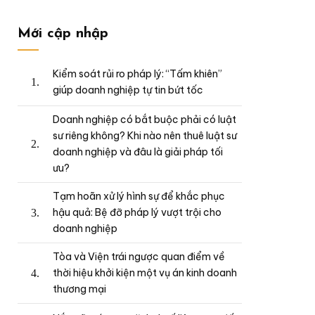
Mới cập nhập
Kiểm soát rủi ro pháp lý: “Tấm khiên”
giúp doanh nghiệp tự tin bứt tốc
Doanh nghiệp có bắt buộc phải có luật
sư riêng không? Khi nào nên thuê luật sư
doanh nghiệp và đâu là giải pháp tối
ưu?
Tạm hoãn xử lý hình sự để khắc phục
hậu quả: Bệ đỡ pháp lý vượt trội cho
doanh nghiệp
Tòa và Viện trái ngược quan điểm về
thời hiệu khởi kiện một vụ án kinh doanh
thương mại