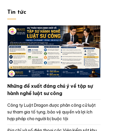
Tin tức
Những đề xuất đáng chú ý về tập sự
hành nghề luật sư công
Công ty Luật Dragon được phân công cử luật
sư tham gia tố tụng, bảo vệ quyền và lợi ích
hợp pháp cho người bị buộc tội
Địa chỉ và số điện thoại các Viện kiểm sát khu