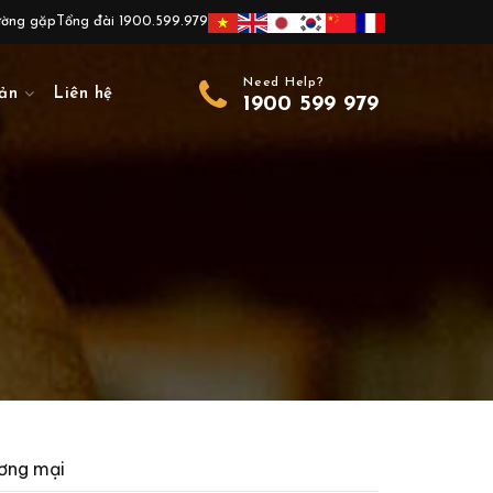
ường gặp
Tổng đài 1900.599.979
Need Help?
ản
Liên hệ
1900 599 979
ương mại