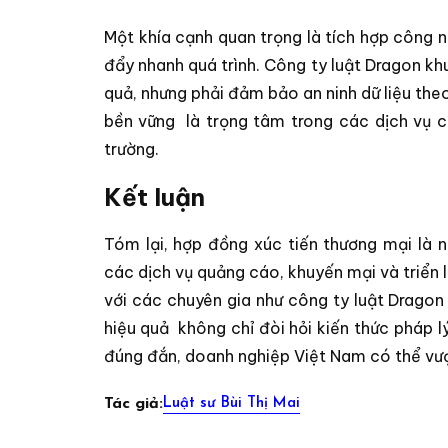
Một khía cạnh quan trọng là tích hợp công 
đẩy nhanh quá trình. Công ty luật Dragon k
quả, nhưng phải đảm bảo an ninh dữ liệu the
bền vững
là trọng tâm trong các dịch vụ củ
trường.
Kết luận
Tóm lại, hợp đồng xúc tiến thương mại là n
các dịch vụ quảng cáo, khuyến mại và triển
với các chuyên gia như công ty luật Drag
hiệu quả
không chỉ đòi hỏi kiến thức pháp l
đúng đắn, doanh nghiệp Việt Nam có thể vượ
Luật sư Bùi Thị Mai
Tác giả: