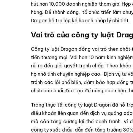
hút hơn 10.000 doanh nghiệp tham gia. Hợp 
hàng. Để thành công,
tổ chức triển lãm chu
Dragon hỗ trợ lập kế hoạch pháp lý chi tiết.
Vai trò của công ty luật Dra
Công ty luật Dragon đóng vai trò then chốt 
tiến thương mại. Với hơn 10 năm kinh nghiệm
rủi ro đến giải quyết tranh chấp. Theo khảo
họ nhờ tính chuyên nghiệp cao.
Dịch vụ tư v
tránh các lỗi phổ biến, đảm bảo hợp đồng t
chức các buổi đào tạo để nâng cao nhận t
Trong thực tế, công ty luật Dragon đã hỗ tr
điều khoản liên quan đến dịch vụ quảng cáo 
mà còn tăng cường lợi thế cạnh tranh. Ví 
công ty xuất khẩu, dẫn đến tăng trưởng 30%