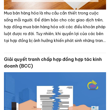
Mua bán hàng hóa là nhu cầu cần thiết trong cuộc
sống mỗi người. Để đảm bảo cho các giao dịch trên,
hợp đồng mua bán hàng hóa với các điều khoản pháp
luật được ra đời. Tuy nhiên, khi quyền lợi của các bên
tại hợp đồng bị ảnh hưởng khiến phát sinh những tranh
chấp trong quá trình thực hiện hợp đồng. Vậy giải
quyết tranh chấp hợp đồng mua bán hàng hóa như
Giải quyết tranh chấp hợp đồng hợp tác kinh
thế nào? Cũng theo dõi bài viết dưới đây của Công ty
doanh (BCC)
Luật Dragon.