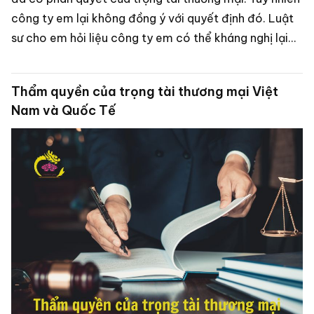
công ty em lại không đồng ý với quyết định đó. Luật
sư cho em hỏi liệu công ty em có thể kháng nghị lại
được phán quyết này được không ạ và cơ quan nào
sẽ có thẩm quyền trong vấn đề này? Em cảm ơn Luật
Thẩm quyền của trọng tài thương mại Việt
sư nhiều ạ.” - Hải Sơn - cán bộ hành chính công ty X
Nam và Quốc Tế
(Bắc Giang).