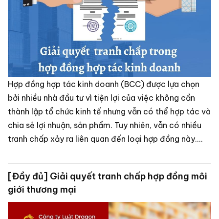
Hợp đồng hợp tác kinh doanh (BCC) được lựa chọn
bởi nhiều nhà đầu tư vì tiện lợi của việc không cần
thành lập tổ chức kinh tế nhưng vẫn có thể hợp tác và
chia sẻ lợi nhuận, sản phẩm. Tuy nhiên, vẫn có nhiều
tranh chấp xảy ra liên quan đến loại hợp đồng này.
Hãy xem bài viết dưới đây để biết thêm về các loại
tranh chấp, cách giải quyết và thẩm quyền trong
[Đầy đủ] Giải quyết tranh chấp hợp đồng môi
tranh chấp hợp đồng hợp tác kinh doanh cùng Công
giới thương mại
ty Luật Dragon.