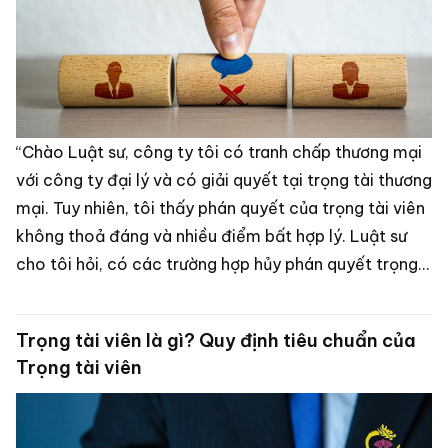
“Chào Luật sư, công ty tôi có tranh chấp thương mại
với công ty đại lý và có giải quyết tại trọng tài thương
mại. Tuy nhiên, tôi thấy phán quyết của trọng tài viên
không thoả đáng và nhiều điểm bất hợp lý. Luật sư
cho tôi hỏi, có các trường hợp hủy phán quyết trọng
tài nào không và tôi phải làm sao để có thể làm được
điều này? Cảm ơn luật sư” - Chị Thuý, chủ doanh
Trọng tài viên là gì? Quy định tiêu chuẩn của
nghiệp tại Hưng Yên.
Trọng tài viên