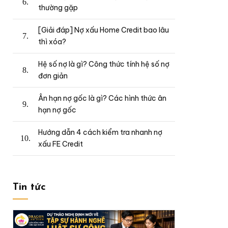
thường gặp
[Giải đáp] Nợ xấu Home Credit bao lâu
thì xóa?
Hệ số nợ là gì? Công thức tính hệ số nợ
đơn giản
Ân hạn nợ gốc là gì? Các hình thức ân
hạn nợ gốc
Hướng dẫn 4 cách kiểm tra nhanh nợ
xấu FE Credit
Tin tức