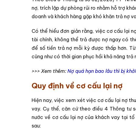
nợ, trích lập dự phòng rủi ro nhằm hỗ trợ k
doanh và khách hàng gặp khó khăn trả nợ vay
Có thể hiểu đơn giản rằng, việc cơ cấu lại
tài chính, không thể trả được nợ ngay có th
để số tiền trả nợ mỗi kỳ được thấp hơn. T
cũng như có thời gian phục hồi khả năng tr
>>> Xem thêm:
Nợ quá hạn bao lâu thì bị khởi
Quy định về cơ cấu lại nợ
Hiện nay, việc xem xét việc cơ cấu lại nợ 
vay. Cụ thể, căn cứ theo điều 4 Thông tư
nước về cơ cấu lại nợ của khách vay tại tổ
sau: