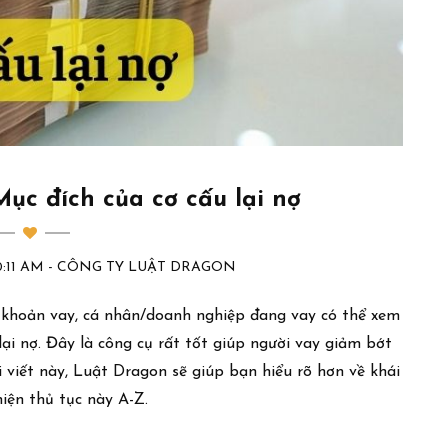
 Mục đích của cơ cấu lại nợ
:20:11 AM - CÔNG TY LUẬT DRAGON
 khoản vay, cá nhân/doanh nghiệp đang vay có thể xem
lại nợ. Đây là công cụ rất tốt giúp người vay giảm bớt
ài viết này, Luật Dragon sẽ giúp bạn hiểu rõ hơn về khái
hiện thủ tục này A-Z.