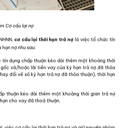
ệm Cơ cấu lại nợ
-NHNN,
cơ cấu lại thời hạn trả nợ
là việc tổ chức tín
a hạn nợ như sau:
ức tín dụng chấp thuận kéo dài thêm một khoảng thời
gốc và/hoặc lãi tiền vay của kỳ hạn trả nợ đã thỏa
ay đổi về số kỳ hạn trả nợ đã thỏa thuận), thời hạn
hấp thuận kéo dài thêm một khoảng thời gian trả nợ
i hạn cho vay đã thoả thuận.
việc cơ cấu lại thời hạn trả nợ và giữ nguyên nhóm