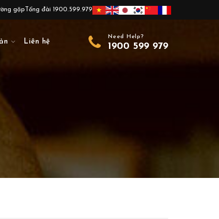
ường gặp
Tổng đài 1900.599.979
Need Help?
ản
Liên hệ
1900 599 979