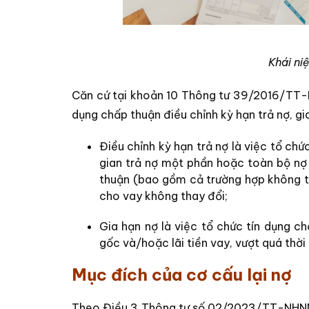
Khái ni
Căn cứ tại khoản 10 Thông tư 39/2016/TT
dụng chấp thuận điều chỉnh kỳ hạn trả nợ, gi
Điều chỉnh kỳ hạn trả nợ là việc tổ ch
gian trả nợ một phần hoặc toàn bộ nợ 
thuận (bao gồm cả trường hợp không th
cho vay không thay đổi;
Gia hạn nợ là việc tổ chức tín dụng c
gốc và/hoặc lãi tiền vay, vượt quá thờ
Mục đích của cơ cấu lại nợ
Theo Điều 3 Thông tư số 02/2023/TT-NHNN, 