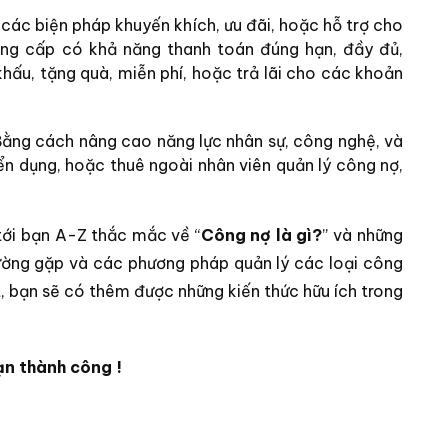
các biện pháp khuyến khích, ưu đãi, hoặc hỗ trợ cho
ung cấp có khả năng thanh toán đúng hạn, đầy đủ,
khấu, tặng quà, miễn phí, hoặc trả lãi cho các khoản
Bằng cách nâng cao năng lực nhân sự, công nghệ, và
yển dụng, hoặc thuê ngoài nhân viên quản lý công nợ,
tới bạn A-Z thắc mắc về “
Công nợ là gì?
” và những
hường gặp và các phương pháp quản lý các loại công
ết, bạn sẽ có thêm được những kiến thức hữu ích trong
n thành công !