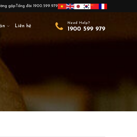
ường gặp
Tổng đài 1900.599.979
Need Help?
ản
Liên hệ
1900 599 979