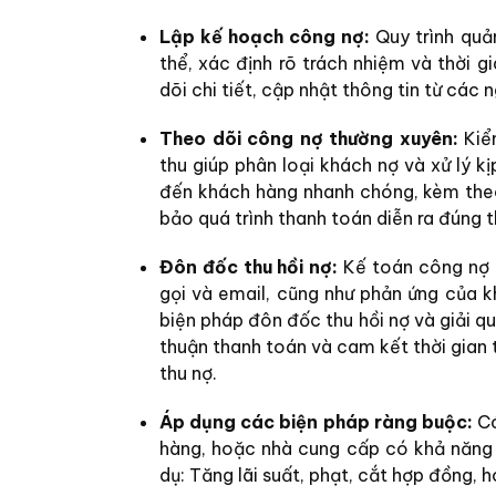
Lập kế hoạch công nợ:
Quy trình quả
thể, xác định rõ trách nhiệm và thời g
dõi chi tiết, cập nhật thông tin từ các
Theo dõi công nợ thường xuyên:
Kiể
thu giúp phân loại khách nợ và xử lý k
đến khách hàng nhanh chóng, kèm theo
bảo quá trình thanh toán diễn ra đúng t
Đôn đốc thu hồi nợ:
Kế toán công nợ c
gọi và email, cũng như phản ứng của 
biện pháp đôn đốc thu hồi nợ và giải q
thuận thanh toán và cam kết thời gian 
thu nợ.
Áp dụng các biện pháp ràng buộc:
Có
hàng, hoặc nhà cung cấp có khả năng 
dụ: Tăng lãi suất, phạt, cắt hợp đồng, 