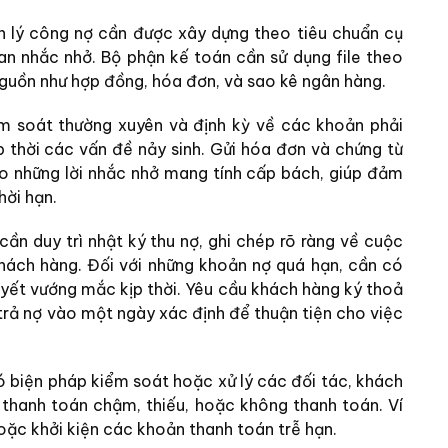
n lý công nợ cần được xây dựng theo tiêu chuẩn cụ
ian nhắc nhở. Bộ phận kế toán cần sử dụng file theo
 nguồn như hợp đồng, hóa đơn, và sao kê ngân hàng.
m soát thường xuyên và định kỳ về các khoản phải
ịp thời các vấn đề nảy sinh. Gửi hóa đơn và chứng từ
 những lời nhắc nhở mang tính cấp bách, giúp đảm
hời hạn.
ần duy trì nhật ký thu nợ, ghi chép rõ ràng về cuộc
khách hàng. Đối với những khoản nợ quá hạn, cần có
uyết vướng mắc kịp thời. Yêu cầu khách hàng ký thoả
trả nợ vào một ngày xác định để thuận tiện cho việc
 biện pháp kiểm soát hoặc xử lý các đối tác, khách
thanh toán chậm, thiếu, hoặc không thanh toán. Ví
hoặc khởi kiện các khoản thanh toán trễ hạn.