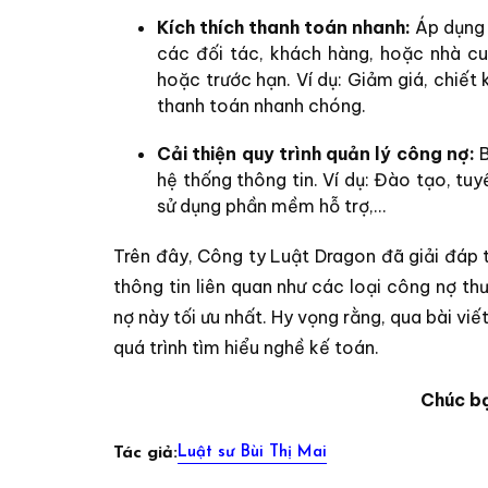
Kích thích thanh toán nhanh:
Áp dụng 
các đối tác, khách hàng, hoặc nhà c
hoặc trước hạn. Ví dụ: Giảm giá, chiết 
thanh toán nhanh chóng.
Cải thiện quy trình quản lý công nợ:
hệ thống thông tin. Ví dụ: Đào tạo, tu
sử dụng phần mềm hỗ trợ,...
Trên đây, Công ty Luật Dragon đã giải đáp 
thông tin liên quan như các loại công nợ t
nợ này tối ưu nhất. Hy vọng rằng, qua bài vi
quá trình tìm hiểu nghề kế toán.
Chúc bạ
Luật sư Bùi Thị Mai
Tác giả: