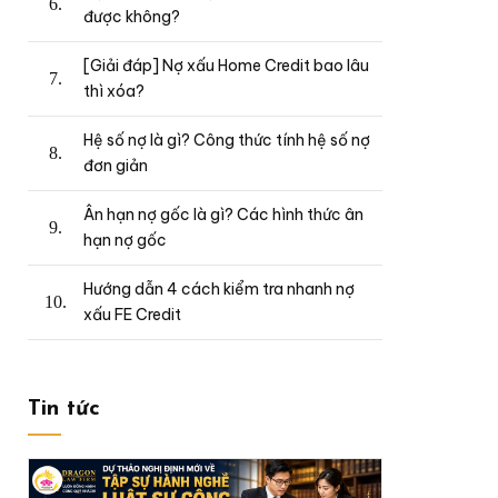
được không?
[Giải đáp] Nợ xấu Home Credit bao lâu
thì xóa?
Hệ số nợ là gì? Công thức tính hệ số nợ
đơn giản
Ân hạn nợ gốc là gì? Các hình thức ân
hạn nợ gốc
Hướng dẫn 4 cách kiểm tra nhanh nợ
xấu FE Credit
Tin tức