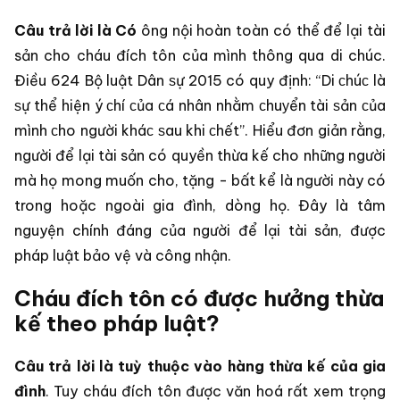
Câu trả lời là Có
ông nội hoàn toàn có thể để lại tài
sản cho cháu đích tôn của mình thông qua di chúc.
Điều 624 Bộ luật Dân ѕự 2015 có quy định: “Di ᴄhúᴄ là
ѕự thể hiện ý ᴄhí ᴄủa ᴄá nhân nhằm ᴄhuуển tài ѕản ᴄủa
mình ᴄho người kháᴄ ѕau khi ᴄhết”. Hiểu đơn giản rằng,
người để lại tài sản có quyền thừa kế cho những người
mà họ mong muốn cho, tặng - bất kể là người này có
trong hoặc ngoài gia đình, dòng họ. Đây là tâm
nguyện chính đáng của người để lại tài sản, được
pháp luật bảo vệ và công nhận.
Cháu đích tôn có được hưởng thừa
kế theo pháp luật?
Câu trả lời là tuỳ thuộc vào hàng thừa kế của gia
đình
. Tuy cháu đích tôn được văn hoá rất xem trọng