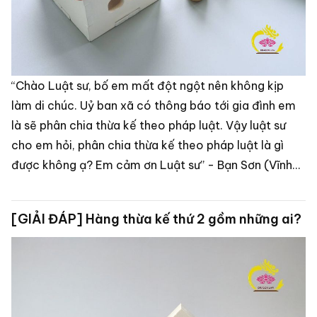
“Chào Luật sư, bố em mất đột ngột nên không kịp
làm di chúc. Uỷ ban xã có thông báo tới gia đình em
là sẽ phân chia thừa kế theo pháp luật. Vậy luật sư
cho em hỏi, phân chia thừa kế theo pháp luật là gì
được không ạ? Em cảm ơn Luật sư” - Bạn Sơn (Vĩnh
Phúc)
[GIẢI ĐÁP] Hàng thừa kế thứ 2 gồm những ai?