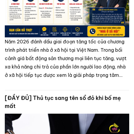
Năm 2026 đánh dấu giai đoạn tăng tốc của chương
trình phát triển nhà ở xã hội tại Việt Nam. Trong bối
cảnh giá bất động sản thương mại liên tục tăng, vượt
xa khả năng chi trả của phần lớn người lao động, nhà
ở xã hội tiếp tục được xem là giải pháp trọng tâm
nhằm bảo đảm an sinh xã hội, tạo cơ hội sở hữu nhà ở
cho người thu nhập thấp, công nhân, viên chức và các
[ĐẦY ĐỦ] Thủ tục sang tên sổ đỏ khi bố mẹ
đối tượng chính sách.
mất