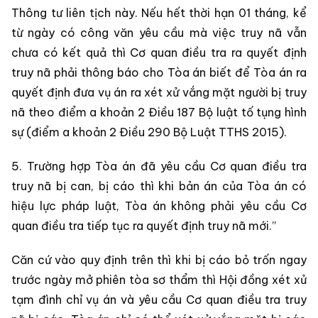
Thông tư liên tịch này. Nếu hết thời hạn 01 tháng, kể
từ ngày có công văn yêu cầu mà việc truy nã vẫn
chưa có kết quả thì Cơ quan điều tra ra quyết định
truy nã phải thông báo cho Tòa án biết để Tòa án ra
quyết định đưa vụ án ra xét xử vắng mặt người bị truy
nã theo điểm a khoản 2 Điều 187 Bộ luật tố tụng hình
sự (điểm a khoản 2 Điều 290 Bộ Luật TTHS 2015).
5. Trường hợp Tòa án đã yêu cầu Cơ quan điều tra
truy nã bị can, bị cáo thì khi bản án của Tòa án có
hiệu lực pháp luật, Tòa án không phải yêu cầu Cơ
quan điều tra tiếp tục ra quyết định truy nã mới.”
Căn cứ vào quy định trên thì khi bị cáo bỏ trốn ngay
trước ngày mở phiên tòa sơ thẩm thì Hội đồng xét xử
tạm đình chỉ vụ án và yêu cầu Cơ quan điều tra truy