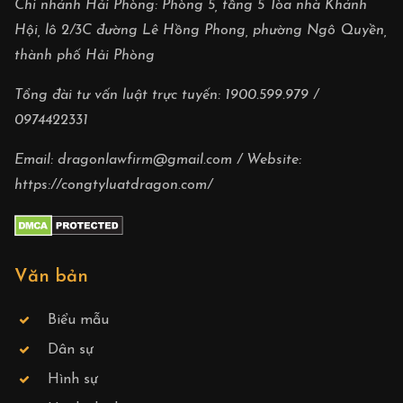
Chi nhánh Hải Phòng: Phòng 5, tầng 5 Tòa nhà Khánh
Hội, lô 2/3C đường Lê Hồng Phong, phường Ngô Quyền,
thành phố Hải Phòng
Tổng đài tư vấn luật trực tuyến:
1900.599.979
/
0974422331
Email:
dragonlawfirm@gmail.com
/ Website:
https://congtyluatdragon.com/
Văn bản
Biểu mẫu
Dân sự
Hình sự