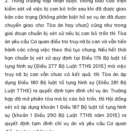
2. Trong trường hợp nhận được thông báo của Viện
kiểm sát về việc bị can bỏ trốn sau khi đã được giao
bản cáo trạng (không phân biệt hồ sơ vụ án đã được
chuyển giao cho Tòa án hay chưa) cũng như trong
giai đoạn chuẩn bị xét xử nếu bị can bỏ trốn thì Tòa
án yêu cầu Cơ quan điều tra truy nã bị can và vẫn tiến
hành các công việc theo thủ tục chung. Nếu hết thời
hạn chuẩn bị xét xử quy định tại Điều 176 Bộ luật tố
tụng hình sự (Điều 277 Bộ Luật TTHS 2015) mà việc
truy nã bị can vẫn chưa có kết quả, thì Tòa án áp
dụng Điều 180 Bộ luật tố tụng hình sự (Điều 281 Bộ
Luật TTHS) ra quyết định tạm đình chỉ vụ án. Trường
hợp đã mở phiên tòa mà bị cáo bỏ trốn, thì Hội đồng
xét xử áp dụng khoản 1 Điều 187 Bộ luật tố tụng hình
sự (khoản 1 Điều 290 Bộ Luật TTHS năm 2015) ra
quyết định tạm đình chỉ vụ án và yêu cầu Cơ quan