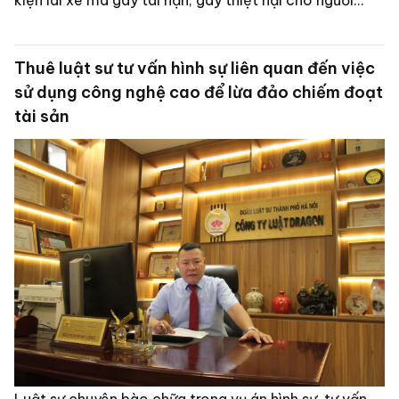
kiện lái xe mà gây tai nạn; gây thiệt hại cho người
khác về tính mạng, sức khỏe hoặc tài sản thì có thể bị
truy cứu trách nhiệm hình sự.
Thuê luật sư tư vấn hình sự liên quan đến việc
sử dụng công nghệ cao để lừa đảo chiếm đoạt
tài sản
Luật sư chuyên bào chữa trong vụ án hình sự, tư vấn