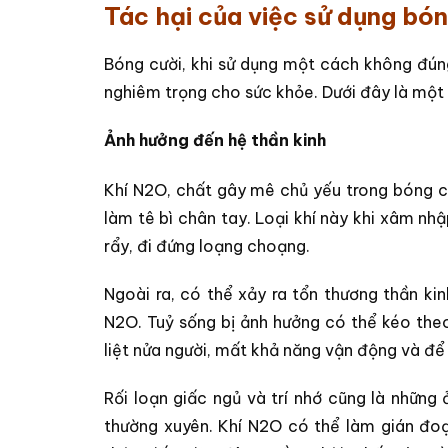
Tác hại của việc sử dụng bón
Bóng cười, khi sử dụng một cách không đú
nghiêm trọng cho sức khỏe. Dưới đây là một s
Ảnh hưởng đến hệ thần kinh
Khí N2O, chất gây mê chủ yếu trong bóng cư
làm tê bì chân tay. Loại khí này khi xâm nhậ
rẩy, đi đứng loạng choạng.
Ngoài ra, có thể xảy ra tổn thương thần k
N2O. Tuỷ sống bị ảnh hưởng có thể kéo theo
liệt nửa người, mất khả năng vận động và để 
Rối loạn giấc ngủ và trí nhớ cũng là những
thường xuyên. Khí N2O có thể làm gián đoạ