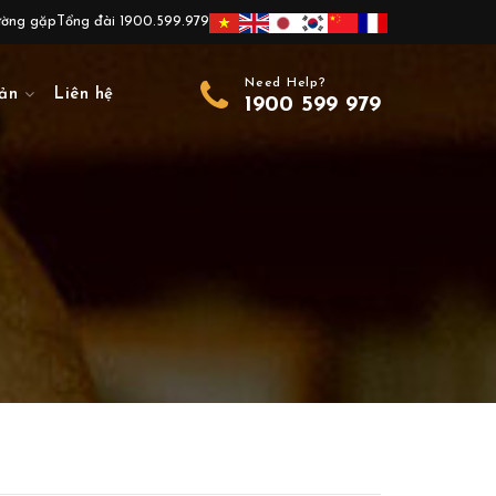
ường gặp
Tổng đài 1900.599.979
Need Help?
ản
Liên hệ
1900 599 979