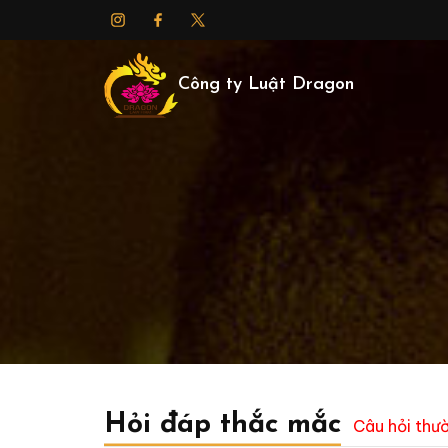
Công ty Luật Dragon
Hỏi đáp thắc mắc
Câu hỏi thư