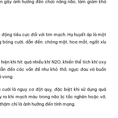
còn gây ảnh hưởng đến chức năng não, làm giảm khả
 động tiêu cực đối với tim mạch. Hạ huyết áp là một
g bóng cười, dẫn đến: chóng mặt, hoa mắt, ngất xỉu
iện khi hít quá nhiều khí N2O, khiến thể tích khí oxy
 dẫn đến các vấn đề như khó thở, ngực đau và buồn
ử vong.
 cười là nguy cơ đột quỵ, đặc biệt khi sử dụng quá
xảy ra khi mạch máu trong não bị tắc nghẽn hoặc vỡ,
thậm chí là ảnh hưởng đến tính mạng.