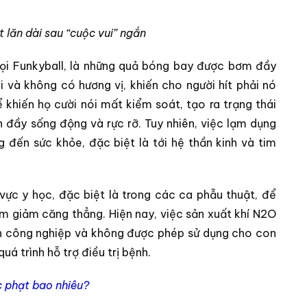
 lăn dài sau “cuộc vui” ngắn
gọi Funkyball, là những quả bóng bay được bơm đầy
 và không có hương vị, khiến cho người hít phải nó
khiến họ cười nói mất kiểm soát, tạo ra trạng thái
n đầy sống động và rực rỡ. Tuy nhiên, việc lạm dụng
 đến sức khỏe, đặc biệt là tới hệ thần kinh và tim
vực y học, đặc biệt là trong các ca phẫu thuật, để
àm giảm căng thẳng. Hiện nay, việc sản xuất khí N2O
ch công nghiệp và không được phép sử dụng cho con
quá trình hỗ trợ điều trị bệnh.
cc phạt bao nhiêu?