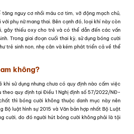
hể tăng nguy cơ nhồi máu cơ tim, vỡ động mạch chủ,
i với phụ nữ mang thai. Bên cạnh đó, loại khí này còn
i, gây thiếu oxy cho trẻ và có thể dẫn đến các vấn
sinh. Trong giai đoạn cuối thai kỳ, sử dụng bóng cười
ư trẻ sinh non, nhẹ cân và kém phát triển cả về thể
 Nam không?
ẻ khi sử dụng nhưng chưa có quy định nào cấm việc
ếu theo quy định tại Điều 1 Nghị định số 57/2022/NĐ-
chất thì bóng cười không thuộc danh mục này nên
ng Bộ luật hình sự 2015 và Văn bản hợp nhất Bộ Luật
 cười, do đó người hút bóng cười không phải là tội