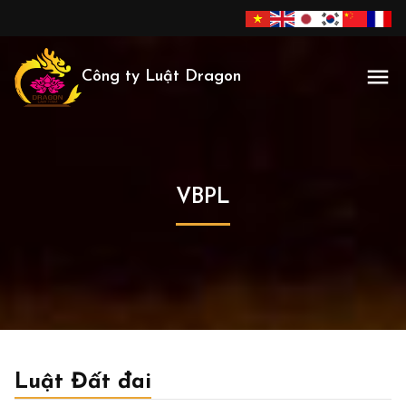
Công ty Luật Dragon
VBPL
Luật Đất đai