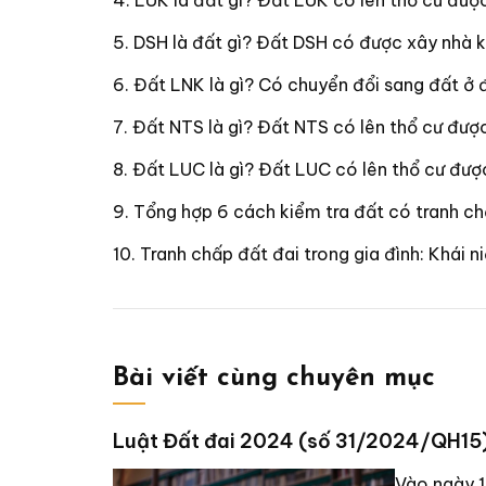
LUK là đất gì? Đất LUK có lên thổ cư đư
DSH là đất gì? Đất DSH có được xây nhà 
Đất LNK là gì? Có chuyển đổi sang đất ở
Đất NTS là gì? Đất NTS có lên thổ cư đượ
Đất LUC là gì? Đất LUC có lên thổ cư đư
Tổng hợp 6 cách kiểm tra đất có tranh c
Tranh chấp đất đai trong gia đình: Khái n
Bài viết cùng chuyên mục
Luật Đất đai 2024 (số 31/2024/QH15)
Vào ngày 1