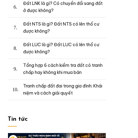
Đất LNK là gì? Có chuyển đổi sang đất
ở được không?
Đất NTS là gì? Đất NTS có lên thổ cư
được không?
Đất LUC là gì? Đất LUC có lên thổ cư
được không?
Tổng hợp 6 cách kiểm tra đất có tranh
chấp hay không khi mua bán
Tranh chấp đất đai trong gia đình: Khái
niệm và cách giải quyết
Tin tức