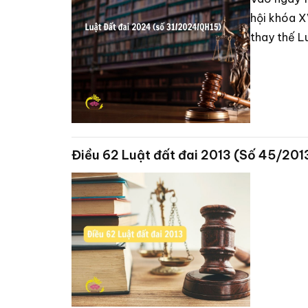
hội khóa X
thay thế L
Điều 62 Luật đất đai 2013 (Số 45/20