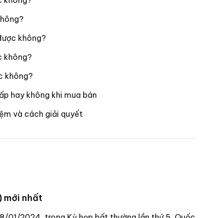
ợc không?
không?
 được không?
c không?
ợc không?
hấp hay không khi mua bán
iệm và cách giải quyết
 mới nhất
8/01/2024, trong Kỳ họp bất thường lần thứ 5, Quốc