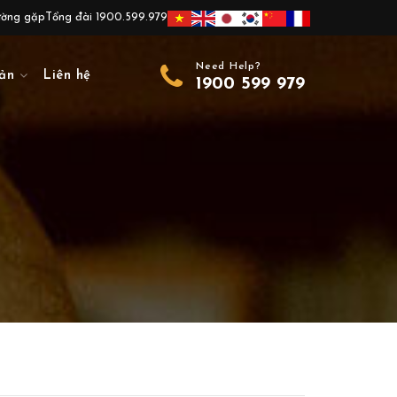
ường gặp
Tổng đài 1900.599.979
Need Help?
ản
Liên hệ
1900 599 979