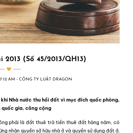
i 2013 (Số 45/2013/QH13)
0:07:12 AM - CÔNG TY LUẬT DRAGON
 khi Nhà nước thu hồi đất vì mục đích quốc phòng,
ích quốc gia, công cộng
ông phải là đất thuê trả tiền thuê đất hàng năm, có
ứng nhận quyền sở hữu nhà ở và quyền sử dụng đất ở,