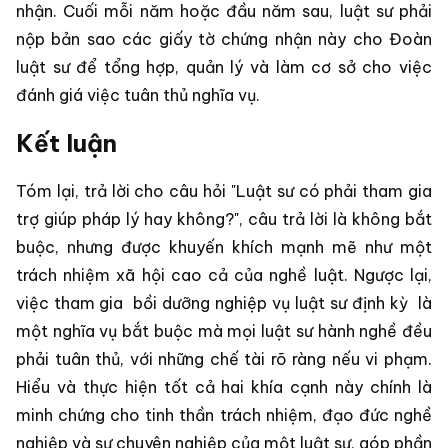
nhận. Cuối mỗi năm hoặc đầu năm sau, luật sư phải
nộp bản sao các giấy tờ chứng nhận này cho Đoàn
luật sư để tổng hợp, quản lý và làm cơ sở cho việc
đánh giá việc tuân thủ nghĩa vụ.
Kết luận
Tóm lại, trả lời cho câu hỏi "Luật sư có phải tham gia
trợ giúp pháp lý hay không?", câu trả lời là không bắt
buộc, nhưng được khuyến khích mạnh mẽ như một
trách nhiệm xã hội cao cả của nghề luật. Ngược lại,
việc tham gia
bồi dưỡng nghiệp vụ luật sư định kỳ
là
một nghĩa vụ bắt buộc mà mọi luật sư hành nghề đều
phải tuân thủ, với những chế tài rõ ràng nếu vi phạm.
Hiểu và thực hiện tốt cả hai khía cạnh này chính là
minh chứng cho tinh thần trách nhiệm, đạo đức nghề
nghiệp và sự chuyên nghiệp của một luật sư, góp phần