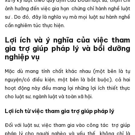
xử lý kỷ luật theo quy định của Đoàn luật sư, thậm chí
ảnh hưởng đến việc gia hạn
chứng chỉ hành nghề luật
sư
. Do đó, đây là nghĩa vụ mà mọi luật sư hành nghề
cần nghiêm túc thực hiện.
Lợi ích và ý nghĩa của việc tham
gia trợ giúp pháp lý và bồi dưỡng
nghiệp vụ
Mặc dù mang tính chất khác nhau (một bên là tự
nguyện/có điều kiện, một bên là bắt buộc), cả hai
hoạt động này đều mang lại những lợi ích thiết thực
cho luật sư, ngành luật và toàn xã hội.
Lợi ích từ việc tham gia trợ giúp pháp lý
Đối với luật sư, việc tham gia vào công tác
trợ giúp
pháp lý cho người nghèo và yếu thế
không chỉ là