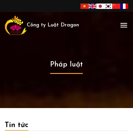
Công ty Luật Dragon
Pháp luật
Tin tức