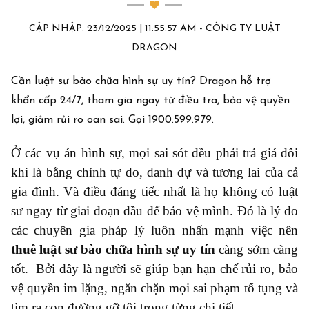
CẬP NHẬP: 23/12/2025 | 11:55:57 AM - CÔNG TY LUẬT
DRAGON
Cần luật sư bào chữa hình sự uy tín? Dragon hỗ trợ
khẩn cấp 24/7, tham gia ngay từ điều tra, bảo vệ quyền
lợi, giảm rủi ro oan sai. Gọi 1900.599.979.
Ở các vụ án hình sự, mọi sai sót đều phải trả giá đôi
khi là bằng chính tự do, danh dự và tương lai của cả
gia đình. Và điều đáng tiếc nhất là họ không có luật
sư ngay từ giai đoạn đầu để bảo vệ mình. Đó là lý do
các chuyên gia pháp lý luôn nhấn mạnh việc nên
thuê luật sư bào chữa hình sự uy tín
càng sớm càng
tốt.
Bởi đây là người sẽ giúp bạn hạn chế rủi ro, bảo
vệ quyền im lặng, ngăn chặn mọi sai phạm tố tụng và
tìm ra con đường gỡ tội trong từng chi tiết.