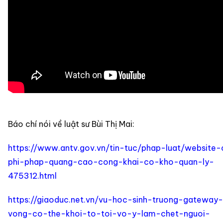
Báo chí nói về luật sư Bùi Thị Mai:
https://www.antv.gov.vn/tin-tuc/phap-luat/website
phi-phap-quang-cao-cong-khai-co-kho-quan-ly-
475312.html
https://giaoduc.net.vn/vu-hoc-sinh-truong-gateway
vong-co-the-khoi-to-toi-vo-y-lam-chet-nguoi-