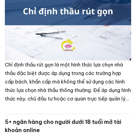
Chỉ định thầu rút gọn là một hình thức lựa chọn nhà
thầu đặc biệt được áp dụng trong các trường hợp
cấp bách, khẩn cấp mà không thể sử dụng các hình
thức lựa chọn nhà thầu thông thường. Để áp dụng hình
thức này, chủ đầu tư hoặc cơ quan trực tiếp quản lý
gói thầu phải tuân theo các quy định về điều kiện,
hạn mức, quy trình và hồ sơ chỉ định thầu rút gọn theo
5+ ngân hàng cho người dưới 18 tuổi mở tài
Luật Đấu thầu và các văn bản hướng dẫn thi hành.
khoản online