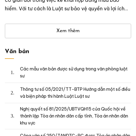
hiểm. Với tư cách là Luật sư bảo vệ quyền và lợi ích
hợp pháp cho gia đình khách hàng, Luât sư Nguyễn
Minh Long (Giám đốc Công ty Luật DRAGON) đã
Xem thêm
tham gia xác minh, thu thập chứng cư; bảo vệ quyền
và lợi ích hợp pháp cho những người đồng thừa kế của
khách hàng.
Văn bản
Các mẫu văn bản được sử dụng trong văn phòng luật
sư
Thông tư số 05/2021/TT-BTP Hướng dẫn một số điều
và biện pháp thi hành Luật Luật sư
Nghị quyết số 81/2025/UBTVQH15 của Quốc hội về
thành lập Tòa án nhân dân cấp tỉnh, Tòa án nhân dân
khu vực
Công văn số 250/TANDTC-PC được Tòa án nhân dân