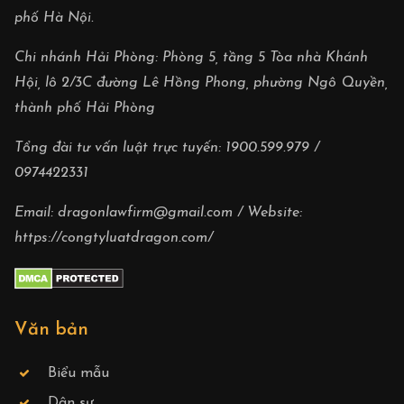
phố Hà Nội.
Chi nhánh Hải Phòng: Phòng 5, tầng 5 Tòa nhà Khánh
Hội, lô 2/3C đường Lê Hồng Phong, phường Ngô Quyền,
thành phố Hải Phòng
Tổng đài tư vấn luật trực tuyến:
1900.599.979
/
0974422331
Email:
dragonlawfirm@gmail.com
/ Website:
https://congtyluatdragon.com/
Văn bản
Biểu mẫu
Dân sự