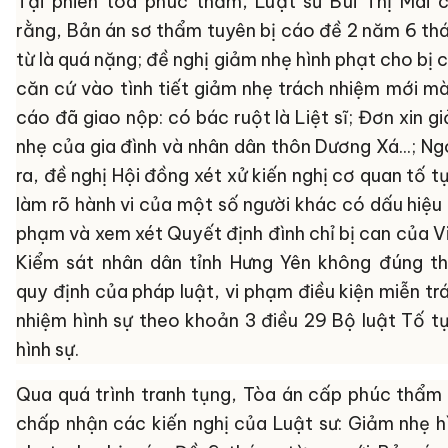
Tại phiên tòa phúc thẩm, Luật sư Bùi Thị Mai 
rằng, Bản án sơ thẩm tuyên bị cáo đề 2 năm 6 th
từ là quá nặng; đề nghị giảm nhẹ hình phạt cho bị 
căn cứ vào tình tiết giảm nhẹ trách nhiệm mới mà
cáo đã giao nộp: có bác ruột là Liệt sĩ; Đơn xin g
nhẹ của gia đình và nhân dân thôn Dương Xá...; Ng
ra, đề nghị Hội đồng xét xử kiến nghị cơ quan tố t
làm rõ hành vi của một số người khác có dấu hiệu 
phạm và xem xét Quyết định đình chỉ bị can của V
Kiểm sát nhân dân tỉnh Hưng Yên không đúng t
quy định của pháp luật, vi phạm điều kiện miễn tr
nhiệm hình sự theo khoản 3 điều 29 Bộ luật Tố t
hình sự.
Qua quá trình tranh tụng, Tòa án cấp phúc thẩm
chấp nhận các kiến nghị của Luật sư: Giảm nhẹ h