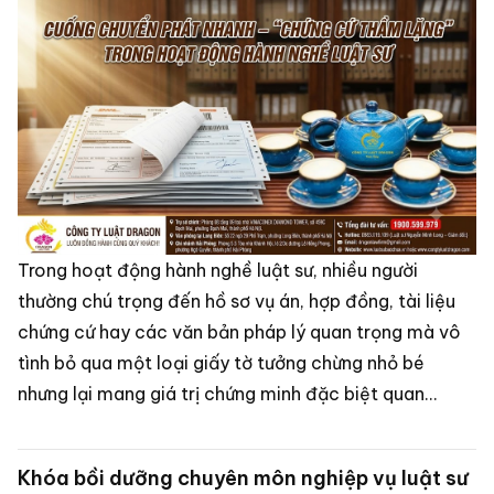
Trong hoạt động hành nghề luật sư, nhiều người
thường chú trọng đến hồ sơ vụ án, hợp đồng, tài liệu
chứng cứ hay các văn bản pháp lý quan trọng mà vô
tình bỏ qua một loại giấy tờ tưởng chừng nhỏ bé
nhưng lại mang giá trị chứng minh đặc biệt quan
trọng: cuống phiếu gửi chuyển phát nhanh, giấy xác
nhận thư đi – thư đến, biên nhận công văn và hồ sơ lưu
Khóa bồi dưỡng chuyên môn nghiệp vụ luật sư
trữ thư tín văn phòng.