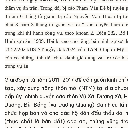
thẩm vụ án trên. Trong đó, bị cáo Phạm Văn Đề bị tuyên p
3 năm 6 tháng tù giam, bị cáo Nguyễn Văn Thoan bị tu
phạt 3 năm 3 tháng tù giam về tội “Lạm quyền Lạm qu
trong khi thi hành công vụ, theo khoản 2, Điều 282, Bộ l
Hình sự năm 1999. Hai bị cáo cho rằng, bản hình sự sơ t
số 22/2024/HS-ST ngày 3/4/2024 của TAND thị xã Mỹ 
còn có những tình tiết chưa đánh giá đúng vai trò các bị
trong vụ án
G
iai đoạn từ năm 2011-2017 để có nguồn kinh phí 
tạo, xây dựng nông thôn mới (NTM) tại địa phươ
cấp ủy, chính quyền các thôn Vũ Xá, Dương Xá, H
Dương, Bùi Bồng (xã Dương Quang) đã nhiều lần
chức họp bàn và cho các hộ dân đấu thầu dài 
(thực chất là bán đất) các ao, thùng vũng tr