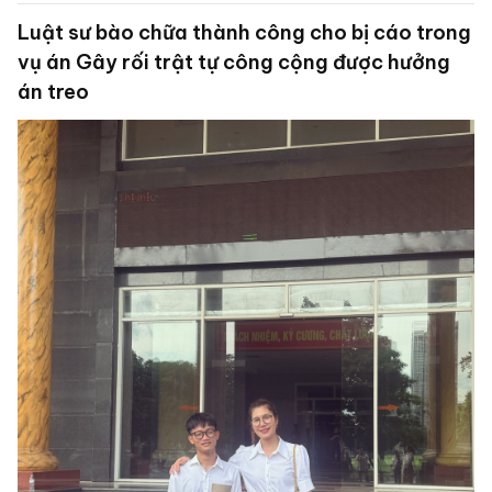
làm rõ hành vi lừa đảo của Bị Can Nguyễn Ngọc Thủy
Luật sư bào chữa thành công cho bị cáo trong
tức Shark Thủy.
vụ án Gây rối trật tự công cộng được hưởng
án treo