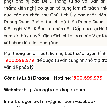
phạt cho bị cáo Đề 9 tháng từ so với Bản án
thẩm; kiến nghị cơ quan tố tụng làm rõ trách nh
của các cá nhân như Chủ tịch Ủy ban nhân dân
Dương Quan; Phó bí thư chi bộ thôn Dương Quan...
Kiến nghị Viện Kiểm sát nhân dân Cấp cao tại Hà 
xem xét hủy quyết định đình chỉ bị can của Viện K
sát nhân dân tỉnh Hưng Yên.
Mọi thông tin chi tiết, liên hệ
Luật sư chuyên hình
1900.599.979
để được tư vấn cũng như hỗ trợ tr
vấn đề pháp lý.
Công ty Luật Dragon – Hotline:
1900.599.979
Website:
http://congtyluatdragon.com
Email:
dragonlawfirm@gmail.com Facebook :