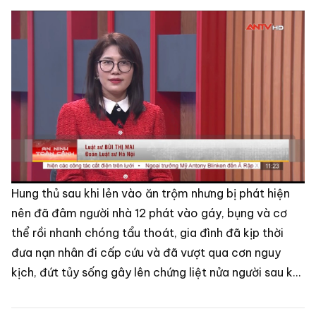
Hung thủ sau khi lẻn vào ăn trộm nhưng bị phát hiện
nên đã đâm người nhà 12 phát vào gáy, bụng và cơ
thể rồi nhanh chóng tẩu thoát, gia đình đã kịp thời
đưa nạn nhân đi cấp cứu và đã vượt qua cơn nguy
kịch, đứt tủy sống gây lên chứng liệt nửa người sau khi
được các bác sĩ tận tình cứu chữa với tỉ lệ thương tât
88% sức khỏe.