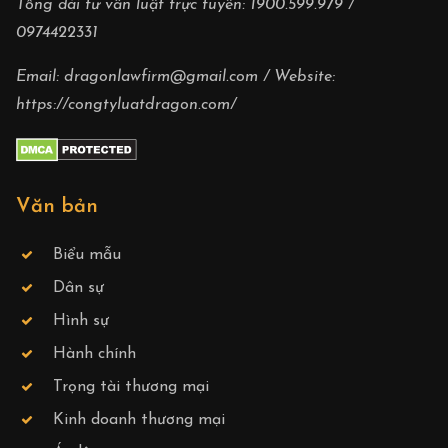
Tổng đài tư vấn luật trực tuyến:
1900.599.979
/
0974422331
Email:
dragonlawfirm@gmail.com
/ Website:
https://congtyluatdragon.com/
Văn bản
Biểu mẫu
Dân sự
Hình sự
Hành chính
Trọng tài thương mại
Kinh doanh thương mại