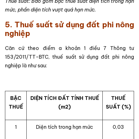
Thuế suất: Bao gồm bậc thuế suất diện tích trong hạn
mức, phần diện tích vượt quá hạn mức.
5. Thuế suất sử dụng đất phi nông
nghiệp
Căn cứ theo điểm a khoản 1 điều 7 Thông tư
153/2011/TT-BTC, thuế suất sử dụng đất phi nông
nghiệp là như sau:
BẬC
DIỆN TÍCH ĐẤT TÍNH THUẾ
THUẾ
THUẾ
(m2)
SUẤT (%)
1
Diện tích trong hạn mức
0,03