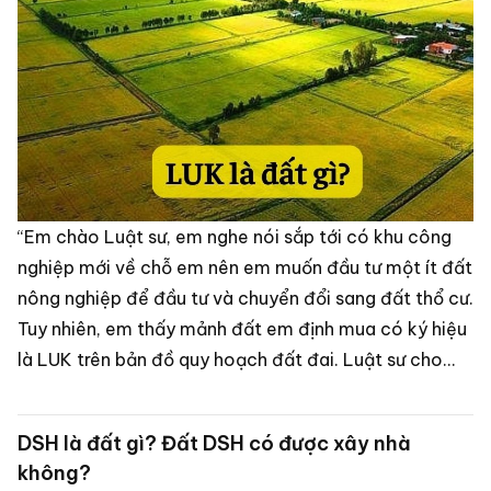
“Em chào Luật sư, em nghe nói sắp tới có khu công
nghiệp mới về chỗ em nên em muốn đầu tư một ít đất
nông nghiệp để đầu tư và chuyển đổi sang đất thổ cư.
Tuy nhiên, em thấy mảnh đất em định mua có ký hiệu
là LUK trên bản đồ quy hoạch đất đai. Luật sư cho
em hỏi LUK là đất gì và liệu nó có chuyển sang đất ở
được không ạ? Em cảm ơn Luật sư”.
DSH là đất gì? Đất DSH có được xây nhà
không?