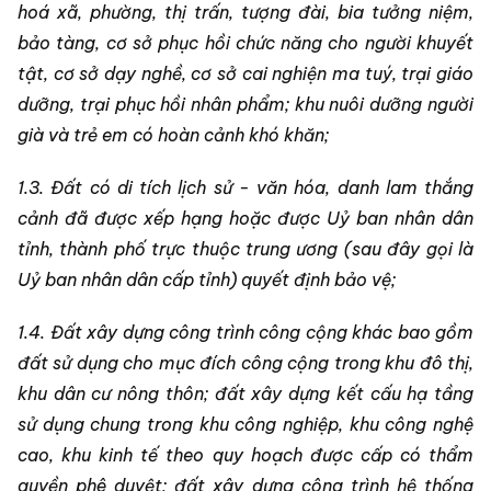
hoá xã, phường, thị trấn, tượng đài, bia tưởng niệm,
bảo tàng, cơ sở phục hồi chức năng cho người khuyết
tật, cơ sở dạy nghề, cơ sở cai nghiện ma tuý, trại giáo
dưỡng, trại phục hồi nhân phẩm; khu nuôi dưỡng người
già và trẻ em có hoàn cảnh khó khăn;
1.3. Đất có di tích lịch sử - văn hóa, danh lam thắng
cảnh đã được xếp hạng hoặc được Uỷ ban nhân dân
tỉnh, thành phố trực thuộc trung ương (sau đây gọi là
Uỷ ban nhân dân cấp tỉnh) quyết định bảo vệ;
1.4. Đất xây dựng công trình công cộng khác bao gồm
đất sử dụng cho mục đích công cộng trong khu đô thị,
khu dân cư nông thôn; đất xây dựng kết cấu hạ tầng
sử dụng chung trong khu công nghiệp, khu công nghệ
cao, khu kinh tế theo quy hoạch được cấp có thẩm
quyền phê duyệt; đất xây dựng công trình hệ thống