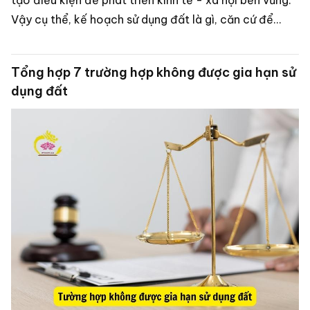
tạo điều kiện để phát triển kinh tế - xã hội bền vững.
Vậy cụ thể, kế hoạch sử dụng đất là gì, căn cứ để
triển khai lập bao gồm những nội dung nào? Nguyên
tắc lập kế hoạch sử dụng đất ra sao? Tất cả sẽ được
Tổng hợp 7 trường hợp không được gia hạn sử
Luật Dragon giải đáp trong bài viết dưới đây.
dụng đất