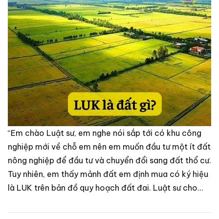
“Em chào Luật sư, em nghe nói sắp tới có khu công
nghiệp mới về chỗ em nên em muốn đầu tư một ít đất
nông nghiệp để đầu tư và chuyển đổi sang đất thổ cư.
Tuy nhiên, em thấy mảnh đất em định mua có ký hiệu
là LUK trên bản đồ quy hoạch đất đai. Luật sư cho
em hỏi LUK là đất gì và liệu nó có chuyển sang đất ở
được không ạ? Em cảm ơn Luật sư”.