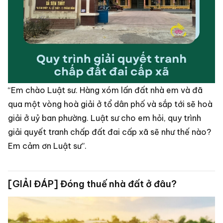
“Em chào Luật sư. Hàng xóm lấn đất nhà em và đã
qua một vòng hoà giải ở tổ dân phố và sắp tới sẽ hoà
giải ở uỷ ban phường. Luật sư cho em hỏi, quy trình
giải quyết tranh chấp đất đai cấp xã sẽ như thế nào?
Em cảm ơn Luật sư”.
[GIẢI ĐÁP] Đóng thuế nhà đất ở đâu?