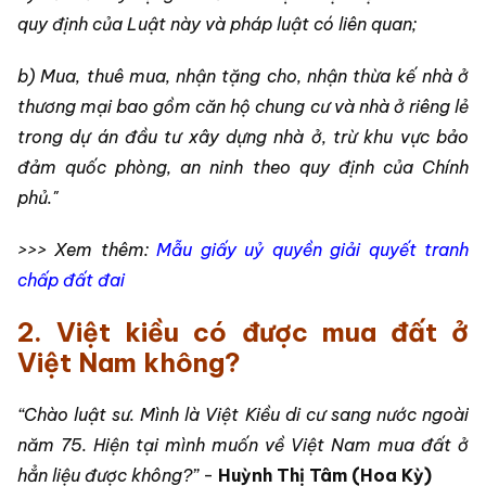
quy định của Luật này và pháp luật có liên quan;
b) Mua, thuê mua, nhận tặng cho, nhận thừa kế nhà ở
thương mại bao gồm căn hộ chung cư và nhà ở riêng lẻ
trong dự án đầu tư xây dựng nhà ở, trừ khu vực bảo
đảm quốc phòng, an ninh theo quy định của Chính
phủ."
>>> Xem thêm:
Mẫu giấy uỷ quyền giải quyết tranh
chấp đất đai
2. Việt kiều có được mua đất ở
Việt Nam không?
“Chào luật sư. Mình là Việt Kiều di cư sang nước ngoài
năm 75. Hiện tại mình muốn về Việt Nam mua đất ở
hẳn liệu được không?”
-
Huỳnh Thị Tâm (Hoa Kỳ)