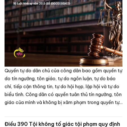
Quyền tự do dân chủ của công dân bao gồm quyền tự
do tín ngưỡng, tôn giáo, tự do ngôn luận, tự do báo
chí, tiếp cận thông tin, tự do hội họp, lập hội và tự do
biểu tình. Công dân có quyền tuân thủ tín ngưỡng, tôn
giáo của mình và không bị xâm phạm trong quyền tự
do này, đồng thời được bảo vệ bởi nhà nước. Các
quyền tự do này được quy định trong Hiến pháp năm
Điều 390 Tội không tố giác tội phạm quy định
2013 và thực hiện theo quy định của pháp luật.