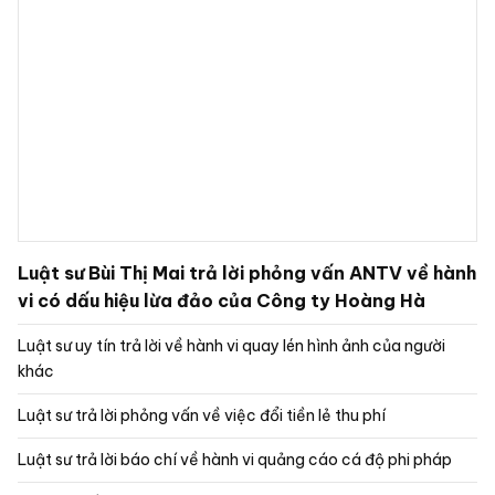
trong công tác
Điều 357 Bộ luật dân sự 2015 (số
91/2015/QH13) về Trách nhiệm do chậm thực