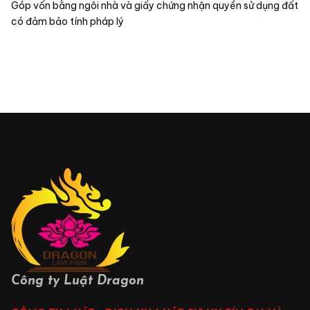
hiện nghĩa vụ trả tiền
Tội đánh bạc khoản 1 Điều 321 Luật hình sự
năm 2015 (SỐ 100/2015/QH13)
Điều 251 - Luật hình sự năm 2015 về Tội mua
bán trái phép chất ma túy
Điều 141 - Luật hình sự năm 2015 (SỐ
100/2015/QH13) về Tội hiếp dâm