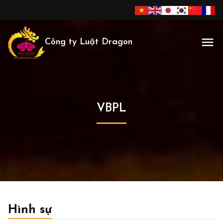
Công ty Luật Dragon
VBPL
Hình sự