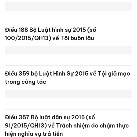
Điều 222. Tội vi phạm quy định về đấu thầu
gây hậu quả nghiêm trọng BLHS 2015