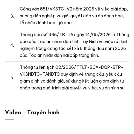
100/2015/QH13) về Tội buôn lậu
Điều 359 bộ Luật Hình Sự 2015 về Tội giả mạo