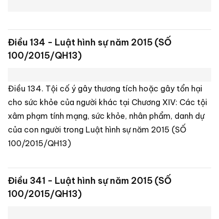
Điều 203. Tội in, phát hành, mua bán trái phép
hóa đơn, chứng từ thu nộp ngân sách nhà
nước