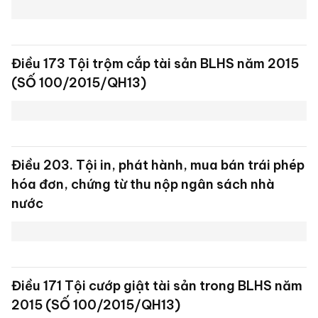
Điều 364 Tội đưa hối lộ quy định Bộ luật hình
sự 2015 (số 100/2015/QH13)