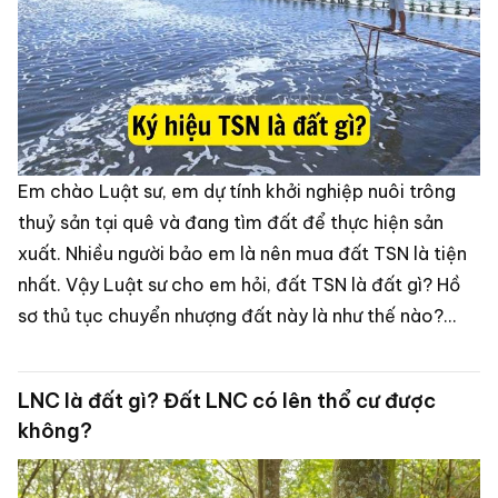
Em chào Luật sư, em dự tính khởi nghiệp nuôi trông
thuỷ sản tại quê và đang tìm đất để thực hiện sản
xuất. Nhiều người bảo em là nên mua đất TSN là tiện
nhất. Vậy Luật sư cho em hỏi, đất TSN là đất gì? Hồ
sơ thủ tục chuyển nhượng đất này là như thế nào?
Cảm ơn Luật sư!” - Minh (Hậu Giang).
LNC là đất gì? Đất LNC có lên thổ cư được
không?