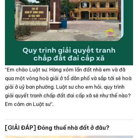
“Em chào Luật sư. Hàng xóm lấn đất nhà em và đã
qua một vòng hoà giải ở tổ dân phố và sắp tới sẽ hoà
giải ở uỷ ban phường. Luật sư cho em hỏi, quy trình
giải quyết tranh chấp đất đai cấp xã sẽ như thế nào?
Em cảm ơn Luật sư”.
[GIẢI ĐÁP] Đóng thuế nhà đất ở đâu?