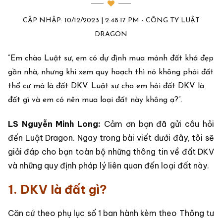
CẬP NHẬP: 10/12/2023 | 2:48:17 PM - CÔNG TY LUẬT
DRAGON
“Em chào Luật sư, em có dự định mua mảnh đất khá đẹp
gần nhà, nhưng khi xem quy hoạch thì nó không phải đất
thổ cư mà là đất DKV. Luật sư cho em hỏi đất DKV là
đất gì và em có nên mua loại đất này không ạ?”.
LS Nguyễn Minh Long:
Cảm ơn bạn đã gửi câu hỏi
đến Luật Dragon. Ngay trong bài viết dưới đây, tôi sẽ
giải đáp cho bạn toàn bộ những thông tin về đất DKV
và những quy định pháp lý liên quan đến loại đất này.
1. DKV là đất gì?
Căn cứ theo phụ lục số 1 ban hành kèm theo Thông tư