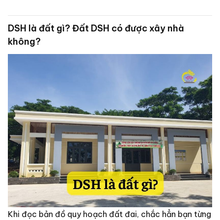
em hỏi LUK là đất gì và liệu nó có chuyển sang đất ở
được không ạ? Em cảm ơn Luật sư”.
DSH là đất gì? Đất DSH có được xây nhà
không?
Khi đọc bản đồ quy hoạch đất đai, chắc hẳn bạn từng