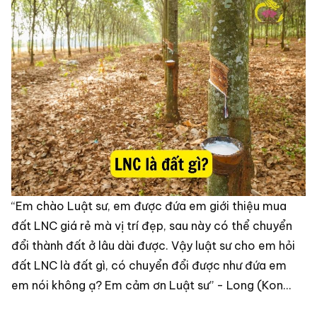
“Em chào Luật sư, em được đứa em giới thiệu mua
đất LNC giá rẻ mà vị trí đẹp, sau này có thể chuyển
đổi thành đất ở lâu dài được. Vậy luật sư cho em hỏi
đất LNC là đất gì, có chuyển đổi được như đứa em
em nói không ạ? Em cảm ơn Luật sư” - Long (Kon
Tum)