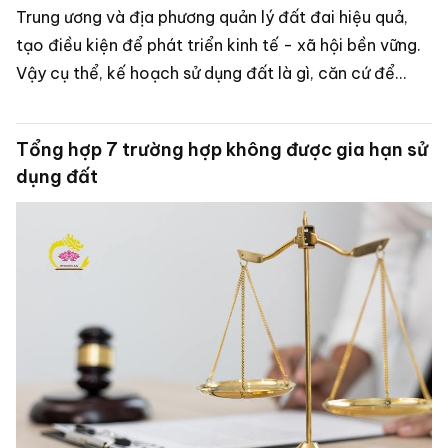
Trung ương và địa phương quản lý đất đai hiệu quả,
tạo điều kiện để phát triển kinh tế - xã hội bền vững.
Vậy cụ thể, kế hoạch sử dụng đất là gì, căn cứ để
triển khai lập bao gồm những nội dung nào? Nguyên
tắc lập kế hoạch sử dụng đất ra sao? Tất cả sẽ được
Tổng hợp 7 trường hợp không được gia hạn sử
Luật Dragon giải đáp trong bài viết dưới đây.
dụng đất