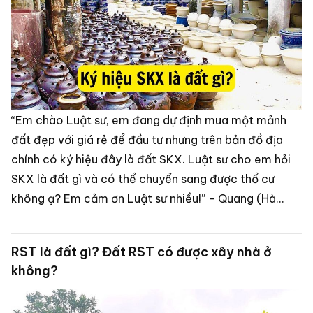
“Em chào Luật sư, em đang dự định mua một mảnh
đất đẹp với giá rẻ để đầu tư nhưng trên bản đồ địa
chính có ký hiệu đây là đất SKX. Luật sư cho em hỏi
SKX là đất gì và có thể chuyển sang được thổ cư
không ạ? Em cảm ơn Luật sư nhiều!” - Quang (Hà
Tĩnh).
RST là đất gì? Đất RST có được xây nhà ở
không?