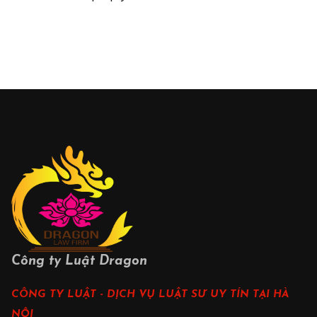
Công ty Luật Dragon
CÔNG TY LUẬT - DỊCH VỤ LUẬT SƯ UY TÍN TẠI HÀ
NỘI