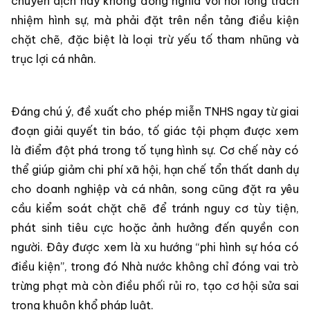
chuyển dịch này không đồng nghĩa với nới lỏng trách
nhiệm hình sự, mà phải đặt trên nền tảng điều kiện
chặt chẽ, đặc biệt là loại trừ yếu tố tham nhũng và
trục lợi cá nhân.
Đáng chú ý, đề xuất cho phép miễn TNHS ngay từ giai
đoạn giải quyết tin báo, tố giác tội phạm được xem
là điểm đột phá trong tố tụng hình sự. Cơ chế này có
thể giúp giảm chi phí xã hội, hạn chế tổn thất danh dự
cho doanh nghiệp và cá nhân, song cũng đặt ra yêu
cầu kiểm soát chặt chẽ để tránh nguy cơ tùy tiện,
phát sinh tiêu cực hoặc ảnh hưởng đến quyền con
người. Đây được xem là xu hướng “phi hình sự hóa có
điều kiện”, trong đó Nhà nước không chỉ đóng vai trò
trừng phạt mà còn điều phối rủi ro, tạo cơ hội sửa sai
trong khuôn khổ pháp luật.