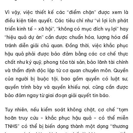
Vì vậy, việc thiết kế các “điểm chặn” được xem là
điều kiện tiên quyết. Các tiêu chí như “vì lợi ích phát
triển kinh tế - xã hội”, “không có mục đích vụ lợi” hay
“hiệu quả dự án” cần được chuẩn hóa, lượng hóa để
tránh diễn giải chủ quan. Đồng thời, việc khắc phục
hậu quả phải được bảo đảm bằng các cơ chế thực
chất như ký quỹ, phong tỏa tài sản, bảo lãnh tài chính
và thẩm định độc lập từ cơ quan chuyên môn. Quyền
của người bị buộc tội, bao gồm quyền có luật sư,
quyền trình bày và quyền khiếu nại, cũng cần được
bảo đảm ngay từ giai đoạn giải quyết tin báo.
Tuy nhiên, nếu kiểm soát không chặt, cơ chế “tạm
hoãn truy cứu - khắc phục hậu quả - có thể miễn
TNHS” có thể bị biến dạng thành một dạng “thương