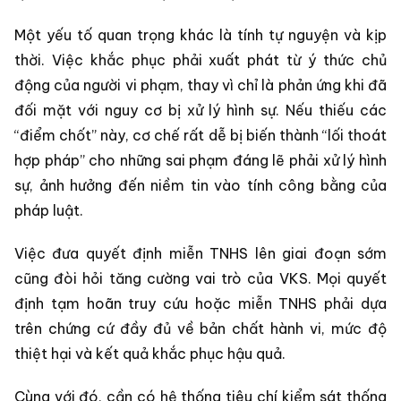
Một yếu tố quan trọng khác là tính tự nguyện và kịp
thời. Việc khắc phục phải xuất phát từ ý thức chủ
động của người vi phạm, thay vì chỉ là phản ứng khi đã
đối mặt với nguy cơ bị xử lý hình sự. Nếu thiếu các
“điểm chốt” này, cơ chế rất dễ bị biến thành “lối thoát
hợp pháp” cho những sai phạm đáng lẽ phải xử lý hình
sự, ảnh hưởng đến niềm tin vào tính công bằng của
pháp luật.
Việc đưa quyết định miễn TNHS lên giai đoạn sớm
cũng đòi hỏi tăng cường vai trò của VKS. Mọi quyết
định tạm hoãn truy cứu hoặc miễn TNHS phải dựa
trên chứng cứ đầy đủ về bản chất hành vi, mức độ
thiệt hại và kết quả khắc phục hậu quả.
Cùng với đó, cần có hệ thống tiêu chí kiểm sát thống