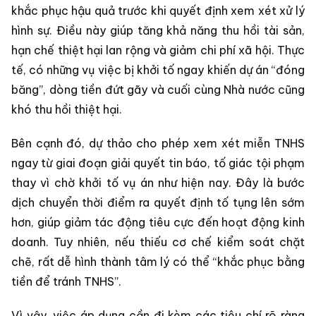
khắc phục hậu quả trước khi quyết định xem xét xử lý
hình sự. Điều này giúp tăng khả năng thu hồi tài sản,
hạn chế thiệt hại lan rộng và giảm chi phí xã hội. Thực
tế, có những vụ việc bị khởi tố ngay khiến dự án “đóng
băng”, dòng tiền đứt gãy và cuối cùng Nhà nước cũng
khó thu hồi thiệt hại.
Bên cạnh đó, dự thảo cho phép xem xét miễn TNHS
ngay từ giai đoạn giải quyết tin báo, tố giác tội phạm
thay vì chờ khởi tố vụ án như hiện nay. Đây là bước
dịch chuyển thời điểm ra quyết định tố tụng lên sớm
hơn, giúp giảm tác động tiêu cực đến hoạt động kinh
doanh. Tuy nhiên, nếu thiếu cơ chế kiểm soát chặt
chẽ, rất dễ hình thành tâm lý có thể “khắc phục bằng
tiền để tránh TNHS”.
Vì vậy, việc áp dụng cần đi kèm các tiêu chí rõ ràng