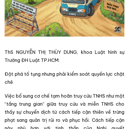
ThS NGUYỄN THỊ THÙY DUNG, khoa Luật hình sự
Trường ĐH Luật TP.HCM:
Đột phá tố tụng nhưng phải kiểm soát quyền lực chặt
chẽ
Việc bổ sung cơ chế tạm hoãn truy cứu TNHS như một
“tầng trung gian” giữa truy cứu và miễn TNHS cho
thấy sự chuyển dịch từ cách tiếp cận thiên về trừng
phạt sang quản trị rủi ro và phục hồi. Cách tiếp cận
này phù hợp với tinh thần của Nghị quyết