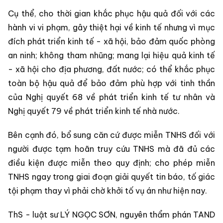
Cụ thể, cho thời gian khắc phục hậu quả đối với các
hành vi vi phạm, gây thiệt hại về kinh tế nhưng vì mục
đích phát triển kinh tế - xã hội, bảo đảm quốc phòng
an ninh; không tham nhũng; mang lại hiệu quả kinh tế
- xã hội cho địa phương, đất nước; có thể khắc phục
toàn bộ hậu quả để bảo đảm phù hợp với tinh thần
của Nghị quyết 68 về phát triển kinh tế tư nhân và
Nghị quyết 79 về phát triển kinh tế nhà nước.
Bên cạnh đó, bổ sung căn cứ được miễn TNHS đối với
người được tạm hoãn truy cứu TNHS mà đã đủ các
điều kiện được miễn theo quy định; cho phép miễn
TNHS ngay trong giai đoạn giải quyết tin báo, tố giác
tội phạm thay vì phải chờ khởi tố vụ án như hiện nay.
ThS - luật sư LÝ NGỌC SƠN, nguyên thẩm phán TAND