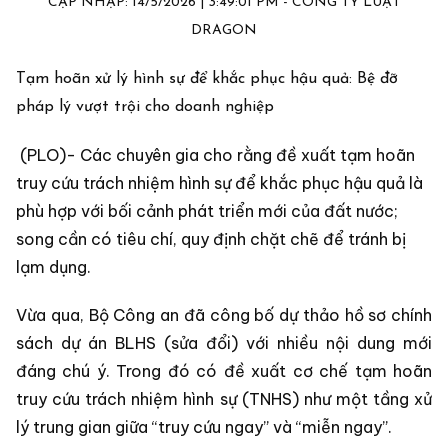
CẬP NHẬP: 14/5/2026 | 3:49:01 PM - CÔNG TY LUẬT
DRAGON
Tạm hoãn xử lý hình sự để khắc phục hậu quả: Bệ đỡ
pháp lý vượt trội cho doanh nghiệp
(PLO)- Các chuyên gia cho rằng đề xuất tạm hoãn
truy cứu trách nhiệm hình sự để khắc phục hậu quả là
phù hợp với bối cảnh phát triển mới của đất nước;
song cần có tiêu chí, quy định chặt chẽ để tránh bị
lạm dụng.
Vừa qua, Bộ Công an đã công bố dự thảo hồ sơ chính
sách dự án BLHS (sửa đổi) với nhiều nội dung mới
đáng chú ý. Trong đó có đề xuất cơ chế tạm hoãn
truy cứu trách nhiệm hình sự (TNHS) như một tầng xử
lý trung gian giữa “truy cứu ngay” và “miễn ngay”.