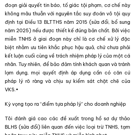
đoạn giải quyết tin báo, tố giác tội phạm, cơ chế này
không mâu thuẫn với nguyên tắc suy đoán vô tội quy
định tại Điều 13 BLTTHS năm 2015 (sửa đổi, bổ sung
năm 2025) nếu được thiết kế đúng bản chất. Bởi việc
miễn TNHS ở giai đoạn này chỉ là cơ chế xử lý đặc
biệt nhằm ưu tiên khắc phục hậu quả, chứ chưa phải
kết luận cuối cùng về trách nhiệm pháp lý của một cá
nhân. Tuy nhiên, để bảo đảm tính khách quan và tránh
lạm dụng, mọi quyết định áp dụng cần có căn cứ
pháp lý rõ ràng và chịu sự kiểm sát chặt chẽ của
VKS.•
Kỳ vọng tạo ra “điểm tựa pháp lý” cho doanh nghiệp
Tôi đánh giá cao các đề xuất trong hồ sơ dự thảo
BLHS (sửa đổi) liên quan đến việc loại trừ TNHS, tạm