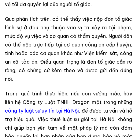
vệ tối đa quyền lợi của người tố giác.
Qua phân tích trên, có thể thấy việc nộp đơn tố giác
hình sự ở đâu phụ thuộc vào vị trí xảy ra tội phạm,
mức độ vụ việc và cơ quan có thẩm quyền. Người dân
có thể nộp trực tiếp tại cơ quan công an cấp huyện,
tỉnh hoặc các cơ quan khác như Viện kiểm sát, công
an xã, tòa án. Điều quan trọng là đơn tố giác cần rõ
ràng, có chứng cứ kèm theo và được gửi đến đúng
nơi.
Trong quá trình thực hiện, nếu còn vướng mắc, hãy
liên hệ Công ty Luật TNHH Dragon một trong những
công ty luật sư uy tín tại Hà Nội
, để được tư vấn và hỗ
trợ hiệu quả. Việc thuê luật sư giỏi tại Hà Nội không
chỉ giúp bạn yên tâm về mặt pháp lý mà còn đảm
bảo quyền lợi hợp pháp của bạn được bảo vệ một