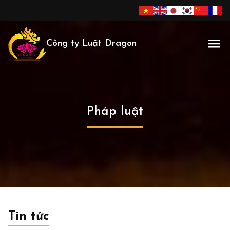
Công ty Luật Dragon
Pháp luật
Tin tức