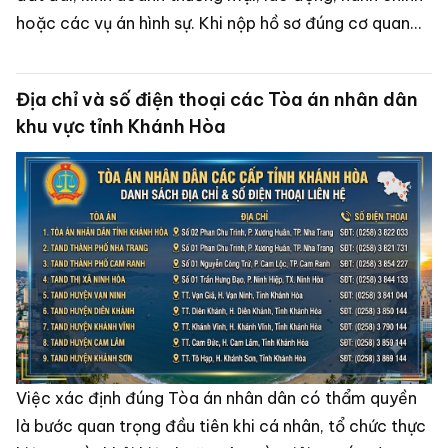
hoặc các vụ án hình sự. Khi nộp hồ sơ đúng cơ quan
có thẩm quyền, người dân sẽ tiết kiệm được thời gian,
hạn chế việc phải bổ sung hồ sơ hoặc chuyển đơn
Địa chỉ và số điện thoại các Tòa án nhân dân
sang Tòa án khác.
khu vực tỉnh Khánh Hòa
Việc xác định đúng Tòa án nhân dân có thẩm quyền
là bước quan trọng đầu tiên khi cá nhân, tổ chức thực