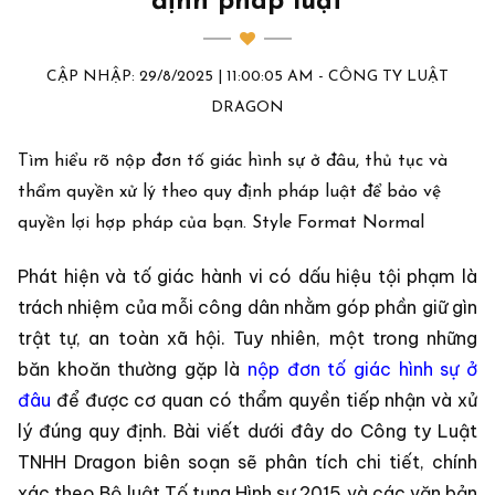
định pháp luật
CẬP NHẬP: 29/8/2025 | 11:00:05 AM - CÔNG TY LUẬT
DRAGON
Tìm hiểu rõ nộp đơn tố giác hình sự ở đâu, thủ tục và
thẩm quyền xử lý theo quy định pháp luật để bảo vệ
quyền lợi hợp pháp của bạn. Style Format Normal
Phát hiện và tố giác hành vi có dấu hiệu tội phạm là
trách nhiệm của mỗi công dân nhằm góp phần giữ gìn
trật tự, an toàn xã hội. Tuy nhiên, một trong những
băn khoăn thường gặp là
nộp đơn tố giác hình sự ở
đâu
để được cơ quan có thẩm quyền tiếp nhận và xử
lý đúng quy định. Bài viết dưới đây do Công ty Luật
TNHH Dragon biên soạn sẽ phân tích chi tiết, chính
xác theo Bộ luật Tố tụng Hình sự 2015 và các văn bản