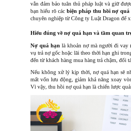
vẫn đảm bảo tuân thủ pháp luật và giữ đượ
bạn hiểu rõ các
biện pháp thu hồi nợ qu
chuyên nghiệp từ Công ty Luật Dragon để xử
Hiểu đúng về nợ quá hạn và tầm quan trọ
Nợ quá hạn
là khoản nợ mà người đi vay 
vụ trả nợ gốc hoặc lãi theo thời hạn ghi tr
đến từ khách hàng mua hàng trả chậm, đối tá
Nếu không xử lý kịp thời, nợ quá hạn sẽ 
mất vốn lưu động, giảm khả năng xoay vòng
Vì vậy, thu hồi nợ quá hạn là chiến lược quản