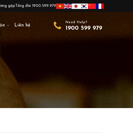
ường gặp
Tổng đài 1900.599.979
Need Help?
ản
Liên hệ
1900 599 979