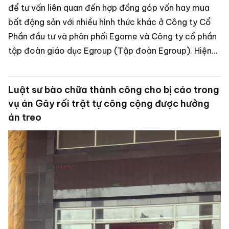
để tư vấn liên quan đến hợp đồng góp vốn hay mua
bất động sản với nhiều hình thức khác ở Công ty Cổ
Phần đầu tư và phân phối Egame và Công ty cổ phần
tập đoàn giáo dục Egroup (Tập đoàn Egroup). Hiện
nay Bộ công an đã có thông báo tìm người bị hại để
làm rõ hành vi lừa đảo của Bị Can Nguyễn Ngọc Thủy
Luật sư bào chữa thành công cho bị cáo trong
tức Shark Thủy.
vụ án Gây rối trật tự công cộng được hưởng
án treo