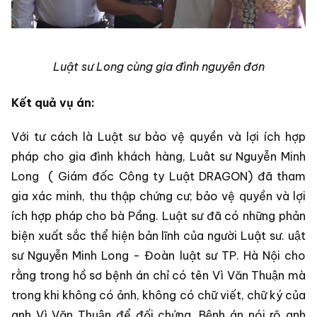
Luật sư Long cùng gia đình nguyên đơn
Kết quả vụ án:
Với tư cách là Luật sư bảo vệ quyền và lợi ích hợp
pháp cho gia đình khách hàng, Luât sư Nguyễn Minh
Long ( Giám đốc Công ty Luật DRAGON) đã tham
gia xác minh, thu thập chứng cư; bảo vệ quyền và lợi
ích hợp pháp cho bà Pầng. Luật sư đã có những phản
biện xuất sắc thể hiện bản lĩnh của người Luật sư. uật
sư Nguyễn Minh Long - Đoàn luật sư TP. Hà Nội cho
rằng trong hồ sơ bệnh án chỉ có tên Vì Văn Thuận mà
trong khi không có ảnh, không có chữ viết, chữ ký của
anh Vì Văn Thuận để đối chứng. Bệnh án nói rõ anh