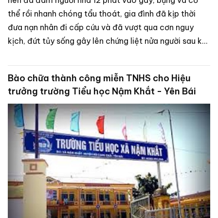
nên đã đâm người nhà 12 phát vào gáy, bụng và cơ
thể rồi nhanh chóng tẩu thoát, gia đình đã kịp thời
đưa nạn nhân đi cấp cứu và đã vượt qua cơn nguy
kịch, đứt tủy sống gây lên chứng liệt nửa người sau khi
được các bác sĩ tận tình cứu chữa với tỉ lệ thương tât
88% sức khỏe.
Bào chữa thành công miễn TNHS cho Hiệu
trưởng trường Tiểu học Nậm Khắt - Yên Bái