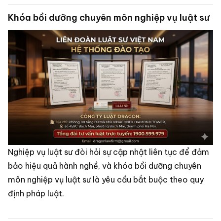
nhận thư đi – thư đến, biên nhận công văn và hồ sơ lưu
Khóa bồi dưỡng chuyên môn nghiệp vụ luật sư
trữ thư tín văn phòng.
Nghiệp vụ luật sư đòi hỏi sự cập nhật liên tục để đảm
bảo hiệu quả hành nghề, và khóa bồi dưỡng chuyên
môn nghiệp vụ luật sư là yêu cầu bắt buộc theo quy
định pháp luật.