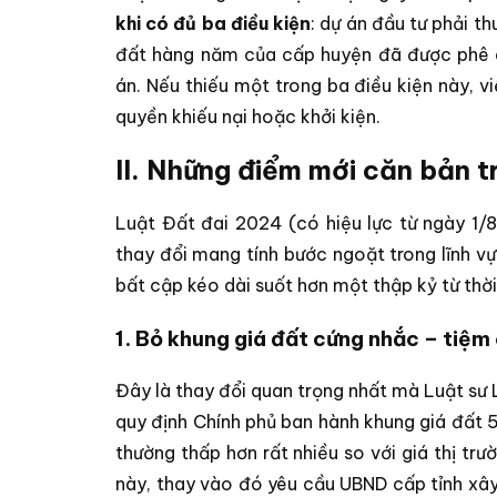
khi có đủ ba điều kiện
: dự án đầu tư phải t
đất hàng năm của cấp huyện đã được phê d
án. Nếu thiếu một trong ba điều kiện này, v
quyền khiếu nại hoặc khởi kiện.
II. Những điểm mới căn bản 
Luật Đất đai 2024 (có hiệu lực từ ngày 1
thay đổi mang tính bước ngoặt trong lĩnh v
bất cập kéo dài suốt hơn một thập kỷ từ thờ
1. Bỏ khung giá đất cứng nhắc – tiệm 
Đây là thay đổi quan trọng nhất mà Luật sư 
quy định Chính phủ ban hành khung giá đất 5
thường thấp hơn rất nhiều so với giá thị tr
này, thay vào đó yêu cầu UBND cấp tỉnh xây