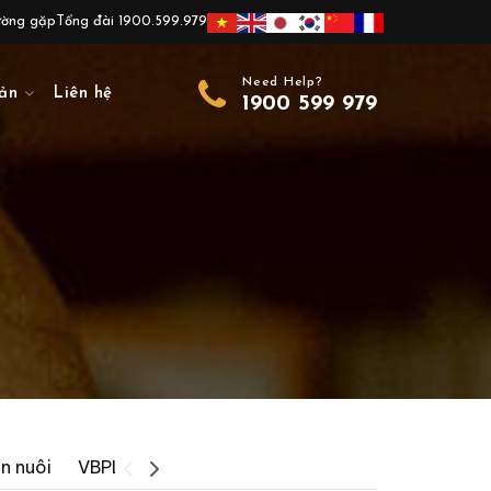
ường gặp
Tổng đài 1900.599.979
Need Help?
ản
Liên hệ
1900 599 979
on nuôi
VBPL