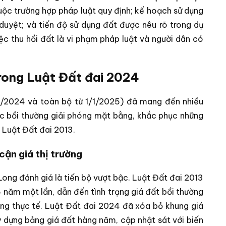
huộc trường hợp pháp luật quy định; kế hoạch sử dụng
uyệt; và tiến độ sử dụng đất được nêu rõ trong dự
iệc thu hồi đất là vi phạm pháp luật và người dân có
trong Luật Đất đai 2024
/8/2024 và toàn bộ từ 1/1/2025) đã mang đến nhiều
ực bồi thường giải phóng mặt bằng, khắc phục những
i Luật Đất đai 2013.
cận giá thị trường
Long đánh giá là tiến bộ vượt bậc. Luật Đất đai 2013
 năm một lần, dẫn đến tình trạng giá đất bồi thường
ường thực tế. Luật Đất đai 2024 đã xóa bỏ khung giá
 dựng bảng giá đất hàng năm, cập nhật sát với biến