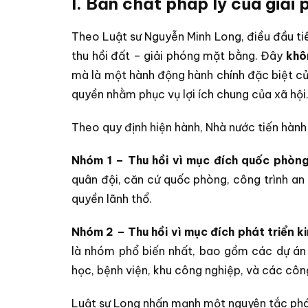
I. Bản chất pháp lý của giải
Theo Luật sư Nguyễn Minh Long, điều đầu tiê
thu hồi đất – giải phóng mặt bằng. Đây
khô
mà là một hành động hành chính đặc biệt củ
quyền nhằm phục vụ lợi ích chung của xã hội
Theo quy định hiện hành, Nhà nước tiến hành 
Nhóm 1 – Thu hồi vì mục đích quốc phòng,
quân đội, căn cứ quốc phòng, công trình an
quyền lãnh thổ.
Nhóm 2 – Thu hồi vì mục đích phát triển ki
là nhóm phổ biến nhất, bao gồm các dự án 
học, bệnh viện, khu công nghiệp, và các công
Luật sư Long nhấn mạnh một nguyên tắc phá