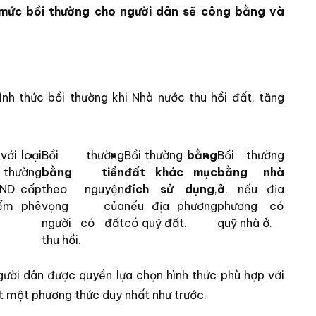
mức bồi thường cho người dân sẽ công bằng và
nh thức bồi thường khi Nhà nước thu hồi đất, tăng
với loại
Bồi thường
Bồi thường
bằng
Bồi thường
i thường
bằng tiền
đất khác mục
bằng nhà
BND cấp
theo nguyện
đích sử dụng
,
ở
, nếu địa
iểm phê
vọng của
nếu địa phương
phương có
người có đất
có quỹ đất.
quỹ nhà ở.
thu hồi.
người dân được quyền lựa chọn hình thức phù hợp với
ặt một phương thức duy nhất như trước.