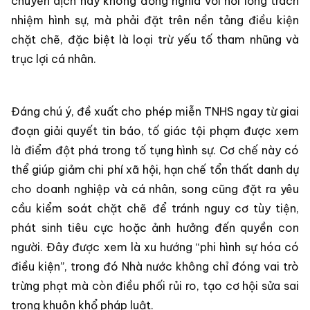
chuyển dịch này không đồng nghĩa với nới lỏng trách
nhiệm hình sự, mà phải đặt trên nền tảng điều kiện
chặt chẽ, đặc biệt là loại trừ yếu tố tham nhũng và
trục lợi cá nhân.
Đáng chú ý, đề xuất cho phép miễn TNHS ngay từ giai
đoạn giải quyết tin báo, tố giác tội phạm được xem
là điểm đột phá trong tố tụng hình sự. Cơ chế này có
thể giúp giảm chi phí xã hội, hạn chế tổn thất danh dự
cho doanh nghiệp và cá nhân, song cũng đặt ra yêu
cầu kiểm soát chặt chẽ để tránh nguy cơ tùy tiện,
phát sinh tiêu cực hoặc ảnh hưởng đến quyền con
người. Đây được xem là xu hướng “phi hình sự hóa có
điều kiện”, trong đó Nhà nước không chỉ đóng vai trò
trừng phạt mà còn điều phối rủi ro, tạo cơ hội sửa sai
trong khuôn khổ pháp luật.