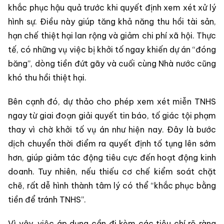
khắc phục hậu quả trước khi quyết định xem xét xử lý
hình sự. Điều này giúp tăng khả năng thu hồi tài sản,
hạn chế thiệt hại lan rộng và giảm chi phí xã hội. Thực
tế, có những vụ việc bị khởi tố ngay khiến dự án “đóng
băng”, dòng tiền đứt gãy và cuối cùng Nhà nước cũng
khó thu hồi thiệt hại.
Bên cạnh đó, dự thảo cho phép xem xét miễn TNHS
ngay từ giai đoạn giải quyết tin báo, tố giác tội phạm
thay vì chờ khởi tố vụ án như hiện nay. Đây là bước
dịch chuyển thời điểm ra quyết định tố tụng lên sớm
hơn, giúp giảm tác động tiêu cực đến hoạt động kinh
doanh. Tuy nhiên, nếu thiếu cơ chế kiểm soát chặt
chẽ, rất dễ hình thành tâm lý có thể “khắc phục bằng
tiền để tránh TNHS”.
Vì vậy, việc áp dụng cần đi kèm các tiêu chí rõ ràng