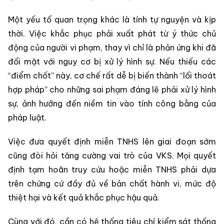
Một yếu tố quan trọng khác là tính tự nguyện và kịp
thời. Việc khắc phục phải xuất phát từ ý thức chủ
động của người vi phạm, thay vì chỉ là phản ứng khi đã
đối mặt với nguy cơ bị xử lý hình sự. Nếu thiếu các
“điểm chốt” này, cơ chế rất dễ bị biến thành “lối thoát
hợp pháp” cho những sai phạm đáng lẽ phải xử lý hình
sự, ảnh hưởng đến niềm tin vào tính công bằng của
pháp luật.
Việc đưa quyết định miễn TNHS lên giai đoạn sớm
cũng đòi hỏi tăng cường vai trò của VKS. Mọi quyết
định tạm hoãn truy cứu hoặc miễn TNHS phải dựa
trên chứng cứ đầy đủ về bản chất hành vi, mức độ
thiệt hại và kết quả khắc phục hậu quả.
Cùng với đó, cần có hệ thống tiêu chí kiểm sát thống