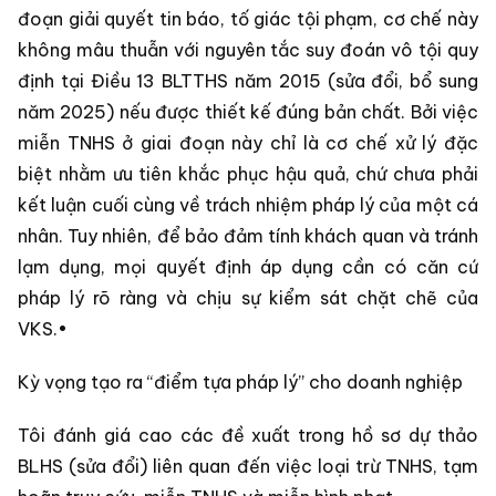
đoạn giải quyết tin báo, tố giác tội phạm, cơ chế này
không mâu thuẫn với nguyên tắc suy đoán vô tội quy
định tại Điều 13 BLTTHS năm 2015 (sửa đổi, bổ sung
năm 2025) nếu được thiết kế đúng bản chất. Bởi việc
miễn TNHS ở giai đoạn này chỉ là cơ chế xử lý đặc
biệt nhằm ưu tiên khắc phục hậu quả, chứ chưa phải
kết luận cuối cùng về trách nhiệm pháp lý của một cá
nhân. Tuy nhiên, để bảo đảm tính khách quan và tránh
lạm dụng, mọi quyết định áp dụng cần có căn cứ
pháp lý rõ ràng và chịu sự kiểm sát chặt chẽ của
VKS.•
Kỳ vọng tạo ra “điểm tựa pháp lý” cho doanh nghiệp
Tôi đánh giá cao các đề xuất trong hồ sơ dự thảo
BLHS (sửa đổi) liên quan đến việc loại trừ TNHS, tạm