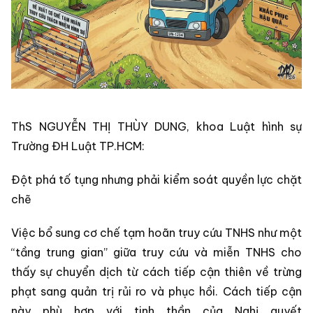
ThS NGUYỄN THỊ THÙY DUNG, khoa Luật hình sự
Trường ĐH Luật TP.HCM:
Đột phá tố tụng nhưng phải kiểm soát quyền lực chặt
chẽ
Việc bổ sung cơ chế tạm hoãn truy cứu TNHS như một
“tầng trung gian” giữa truy cứu và miễn TNHS cho
thấy sự chuyển dịch từ cách tiếp cận thiên về trừng
phạt sang quản trị rủi ro và phục hồi. Cách tiếp cận
này phù hợp với tinh thần của Nghị quyết