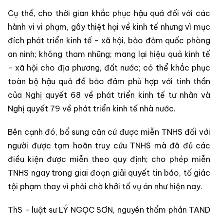
Cụ thể, cho thời gian khắc phục hậu quả đối với các
hành vi vi phạm, gây thiệt hại về kinh tế nhưng vì mục
đích phát triển kinh tế - xã hội, bảo đảm quốc phòng
an ninh; không tham nhũng; mang lại hiệu quả kinh tế
- xã hội cho địa phương, đất nước; có thể khắc phục
toàn bộ hậu quả để bảo đảm phù hợp với tinh thần
của Nghị quyết 68 về phát triển kinh tế tư nhân và
Nghị quyết 79 về phát triển kinh tế nhà nước.
Bên cạnh đó, bổ sung căn cứ được miễn TNHS đối với
người được tạm hoãn truy cứu TNHS mà đã đủ các
điều kiện được miễn theo quy định; cho phép miễn
TNHS ngay trong giai đoạn giải quyết tin báo, tố giác
tội phạm thay vì phải chờ khởi tố vụ án như hiện nay.
ThS - luật sư LÝ NGỌC SƠN, nguyên thẩm phán TAND