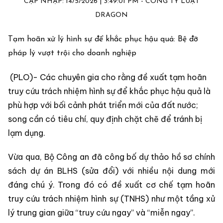
CẬP NHẬP: 14/5/2026 | 3:49:01 PM - CÔNG TY LUẬT
DRAGON
Tạm hoãn xử lý hình sự để khắc phục hậu quả: Bệ đỡ
pháp lý vượt trội cho doanh nghiệp
(PLO)- Các chuyên gia cho rằng đề xuất tạm hoãn
truy cứu trách nhiệm hình sự để khắc phục hậu quả là
phù hợp với bối cảnh phát triển mới của đất nước;
song cần có tiêu chí, quy định chặt chẽ để tránh bị
lạm dụng.
Vừa qua, Bộ Công an đã công bố dự thảo hồ sơ chính
sách dự án BLHS (sửa đổi) với nhiều nội dung mới
đáng chú ý. Trong đó có đề xuất cơ chế tạm hoãn
truy cứu trách nhiệm hình sự (TNHS) như một tầng xử
lý trung gian giữa “truy cứu ngay” và “miễn ngay”.