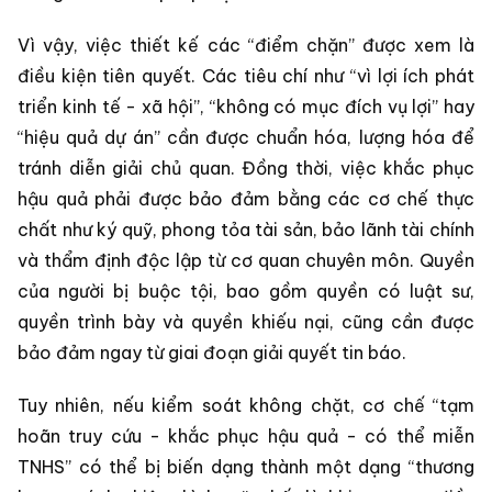
Vì vậy, việc thiết kế các “điểm chặn” được xem là
điều kiện tiên quyết. Các tiêu chí như “vì lợi ích phát
triển kinh tế - xã hội”, “không có mục đích vụ lợi” hay
“hiệu quả dự án” cần được chuẩn hóa, lượng hóa để
tránh diễn giải chủ quan. Đồng thời, việc khắc phục
hậu quả phải được bảo đảm bằng các cơ chế thực
chất như ký quỹ, phong tỏa tài sản, bảo lãnh tài chính
và thẩm định độc lập từ cơ quan chuyên môn. Quyền
của người bị buộc tội, bao gồm quyền có luật sư,
quyền trình bày và quyền khiếu nại, cũng cần được
bảo đảm ngay từ giai đoạn giải quyết tin báo.
Tuy nhiên, nếu kiểm soát không chặt, cơ chế “tạm
hoãn truy cứu - khắc phục hậu quả - có thể miễn
TNHS” có thể bị biến dạng thành một dạng “thương